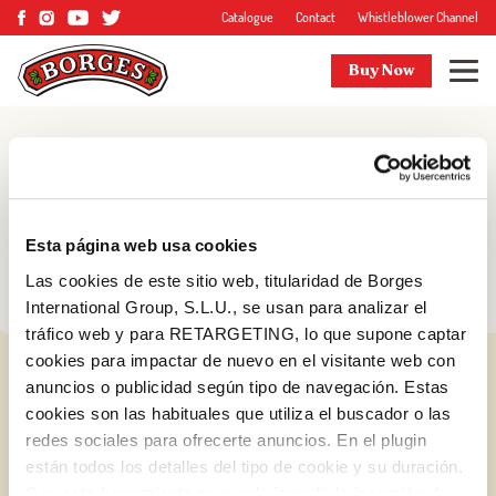
Catalogue
Contact
Whistleblower Channel
Buy Now
Blog
Tips and more
Esta página web usa cookies
Las cookies de este sitio web, titularidad de Borges
International Group, S.L.U., se usan para analizar el
tráfico web y para RETARGETING, lo que supone captar
cookies para impactar de nuevo en el visitante web con
anuncios o publicidad según tipo de navegación. Estas
cookies son las habituales que utiliza el buscador o las
redes sociales para ofrecerte anuncios. En el plugin
están todos los detalles del tipo de cookie y su duración.
Log in with Google
Con esta herramienta se puede impedir la inserción de