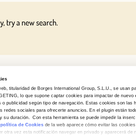
OR WITH YOUR EMAIL ADDRESS
y, try a new search.
Email
Log in
Aren't you already registered in Club Borges?
Register here
ies
eb, titularidad de Borges International Group, S.L.U., se usan pa
GETING, lo que supone captar cookies para impactar de nuevo 
 o publicidad según tipo de navegación. Estas cookies son las 
as redes sociales para ofrecerte anuncios. En el plugin están tod
e y su duración. Con esta herramienta se puede impedir la inserc
 política de Cookies
de la web aparece cómo evitar las cookies 
r otra vez esta notificación navegar en privado y aparecerá de 