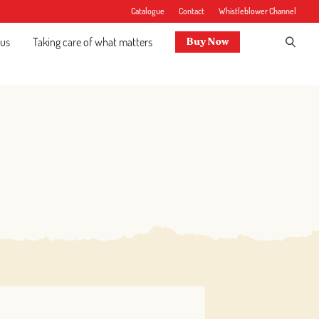
Catalogue
Contact
Whistleblower Channel
 us
Taking care of what matters
Buy Now