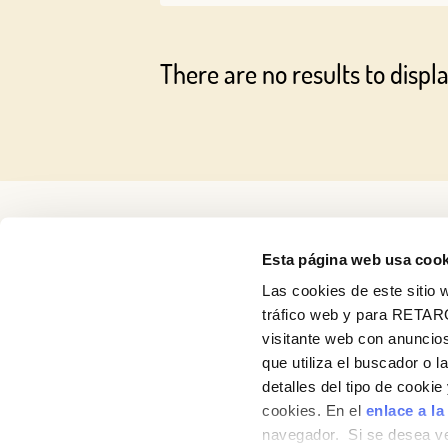
There are no results to displa
Esta página web usa cook
Las cookies de este sitio w
About us
tráfico web y para RETAR
visitante web con anuncios
Recipes
que utiliza el buscador o l
detalles del tipo de cooki
Products
cookies. En el
enlace a la
navegador. Si se desea ve
Contact