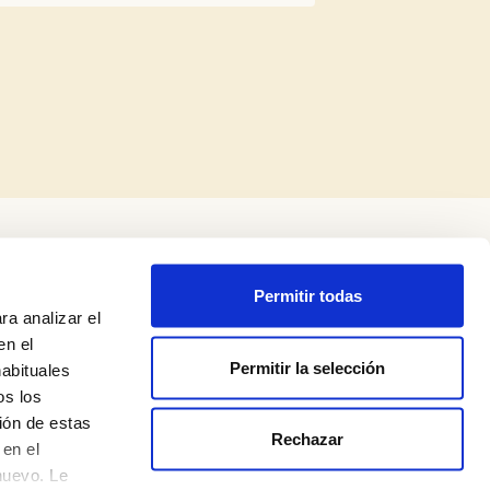
Permitir todas
ra analizar el
en el
Permitir la selección
habituales
os los
Legal Notice
ión de estas
Rechazar
Privacy Policy
en el
nuevo. Le
Cookie Policy