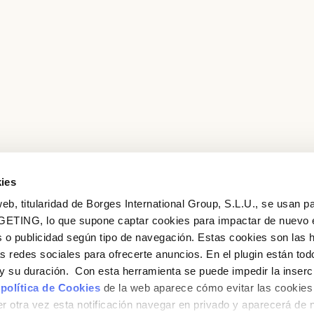
OR WITH YOUR EMAIL ADDRESS
Email
Log in
Aren't you already registered in Club Borges?
Register here
ies
eb, titularidad de Borges International Group, S.L.U., se usan pa
GETING, lo que supone captar cookies para impactar de nuevo 
 o publicidad según tipo de navegación. Estas cookies son las 
as redes sociales para ofrecerte anuncios. En el plugin están tod
e y su duración. Con esta herramienta se puede impedir la inserc
 política de Cookies
de la web aparece cómo evitar las cookies 
r otra vez esta notificación navegar en privado y aparecerá de 