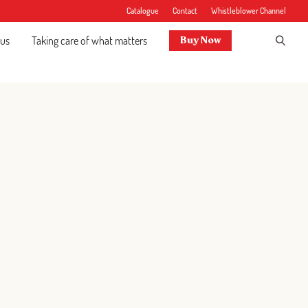
Catalogue
Contact
Whistleblower Channel
 us
Taking care of what matters
Buy Now