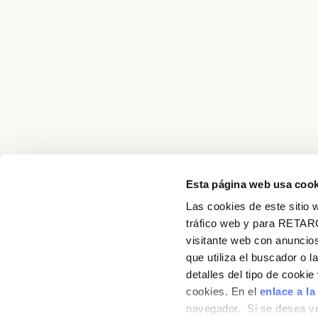
Esta página web usa cook
Las cookies de este sitio w
About us
tráfico web y para RETAR
visitante web con anuncios
Recipes
que utiliza el buscador o l
detalles del tipo de cooki
Products
cookies. En el
enlace a la
navegador. Si se desea ve
Contact