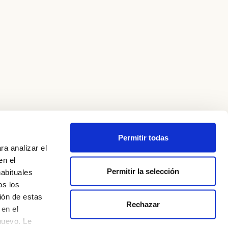
Permitir todas
ra analizar el
en el
Permitir la selección
habituales
os los
Legal Notice
ión de estas
Rechazar
Privacy Policy
en el
nuevo. Le
Cookie Policy