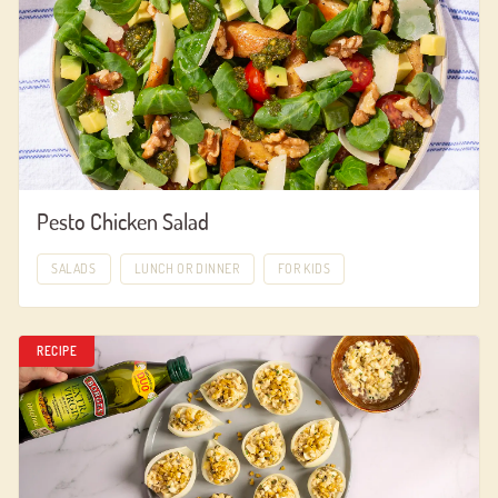
Pesto Chicken Salad
SALADS
LUNCH OR DINNER
FOR KIDS
RECIPE