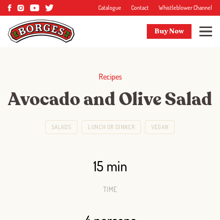
Catalogue
Contact
Whistleblower Channel
Buy Now
Recipes
Avocado and Olive Salad
SALADS
LUNCH OR DINNER
VEGAN
15 min
TIME