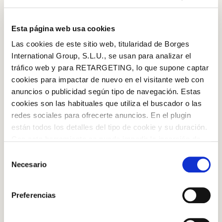
Esta página web usa cookies
Las cookies de este sitio web, titularidad de Borges
International Group, S.L.U., se usan para analizar el
tráfico web y para RETARGETING, lo que supone captar
cookies para impactar de nuevo en el visitante web con
anuncios o publicidad según tipo de navegación. Estas
cookies son las habituales que utiliza el buscador o las
redes sociales para ofrecerte anuncios. En el plugin
están todos los detalles del tipo de cookie y su duración.
Log in with Google
Con esta herramienta se puede impedir la inserción de
estas cookies. En el
enlace a la política de Cookies
de
Black pitted olives
Selección
Log in with Facebook
la web aparece cómo evitar las cookies en el navegador.
Necesario
de
Si se desea ver otra vez esta notificación navegar en
consentimiento
OR WITH YOUR EMAIL ADDRESS
privado y aparecerá de nuevo. Le informamos que aún
Preferencias
STEP BY STEP
no habiendo aceptado las cookies de analytics, Google
permite conocer algunos hábitos de navegación que no le
Email
Step 1