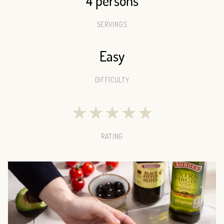
4 persons
SERVINGS
Easy
DIFFICULTY
★
★
★
★
★
RATING