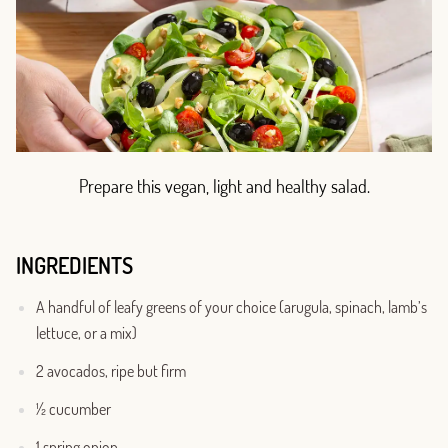
Prepare this vegan, light and healthy salad.
INGREDIENTS
A handful of leafy greens of your choice (arugula, spinach, lamb’s
lettuce, or a mix)
2 avocados, ripe but firm
½ cucumber
1 spring onion