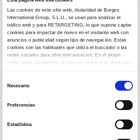
Las cookies de este sitio web, titularidad de Borges
20min persons
International Group, S.L.U., se usan para analizar el
tráfico web y para RETARGETING, lo que supone captar
SERVINGS
cookies para impactar de nuevo en el visitante web con
anuncios o publicidad según tipo de navegación. Estas
cookies son las habituales que utiliza el buscador o las
Easy
redes sociales para ofrecerte anuncios. En el plugin
están todos los detalles del tipo de cookie y su duración.
DIFFICULTY
Con esta herramienta se puede impedir la inserción de
estas cookies. En el
enlace a la política de Cookies
de
Selección
★
★
★
★
★
la web aparece cómo evitar las cookies en el navegador.
Necesario
de
Si se desea ver otra vez esta notificación navegar en
consentimiento
Log in with Google
privado y aparecerá de nuevo. Le informamos que aún
RATING
Preferencias
no habiendo aceptado las cookies de analytics, Google
Log in with Facebook
permite conocer algunos hábitos de navegación que no le
identifican de ninguna forma.
Estadística
OR WITH YOUR EMAIL ADDRESS