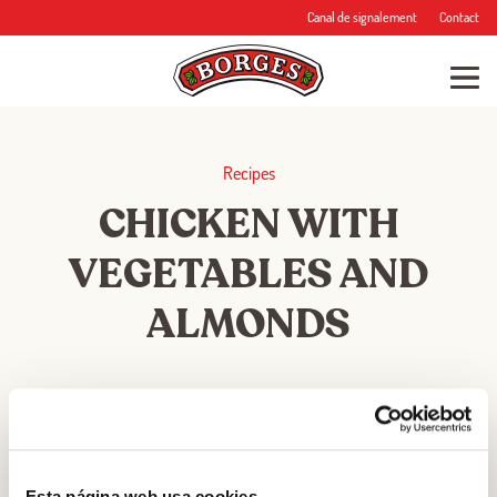
Canal de signalement
Contact
Recipes
CHICKEN WITH
VEGETABLES AND
ALMONDS
20min min
TIME
Esta página web usa cookies