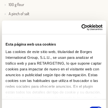
100 g flour
A pinch of salt
Borges Light extra-virgin olive oil
Esta página web usa cookies
Las cookies de este sitio web, titularidad de Borges
International Group, S.L.U., se usan para analizar el
tráfico web y para RETARGETING, lo que supone captar
cookies para impactar de nuevo en el visitante web con
anuncios o publicidad según tipo de navegación. Estas
cookies son las habituales que utiliza el buscador o las
redes sociales para ofrecerte anuncios. En el plugin
están todos los detalles del tipo de cookie y su duración.
Log in with Google
Con esta herramienta se puede impedir la inserción de
estas cookies. En el
enlace a la política de Cookies
de
Selección
Log in with Facebook