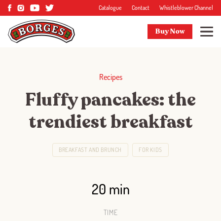
Catalogue
Contact
Whistleblower Channel
Buy Now
Recipes
Fluffy pancakes: the
trendiest breakfast
BREAKFAST AND BRUNCH
FOR KIDS
20 min
TIME