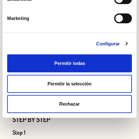
Marketing
Log in
Aren't you already registered in Club Borges?
Register here
Configurar
Permitir todas
Permitir la selección
Green sliced olives
Rechazar
STEP BY STEP
Step 1