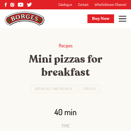
Catalogue
Contact
Whistleblower Channel
Buy Now
Recipes
Mini pizzas for
breakfast
BREAKFAST AND BRUNCH
FOR KIDS
40 min
TIME