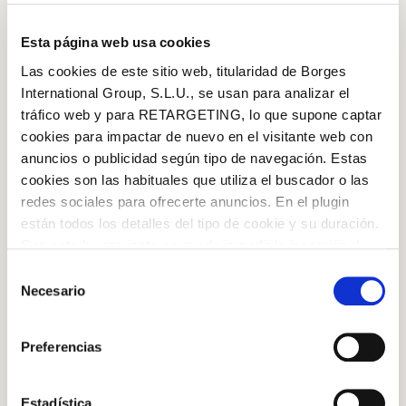
Esta página web usa cookies
Las cookies de este sitio web, titularidad de Borges
International Group, S.L.U., se usan para analizar el
tráfico web y para RETARGETING, lo que supone captar
cookies para impactar de nuevo en el visitante web con
anuncios o publicidad según tipo de navegación. Estas
cookies son las habituales que utiliza el buscador o las
redes sociales para ofrecerte anuncios. En el plugin
están todos los detalles del tipo de cookie y su duración.
Extra Virgin Olive Oil
Log in with Google
Con esta herramienta se puede impedir la inserción de
estas cookies. En el
enlace a la política de Cookies
de
Selección
Log in with Facebook
la web aparece cómo evitar las cookies en el navegador.
Necesario
de
Si se desea ver otra vez esta notificación navegar en
consentimiento
OR WITH YOUR EMAIL ADDRESS
privado y aparecerá de nuevo. Le informamos que aún
Preferencias
no habiendo aceptado las cookies de analytics, Google
permite conocer algunos hábitos de navegación que no le
Email
identifican de ninguna forma.
Estadística