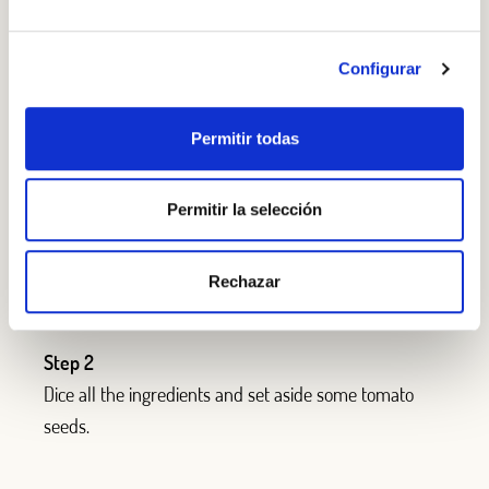
Borges Extra Virgin Olive Oil
Aren't you already registered in Club Borges?
Register here
Spreadable cheese
Configurar
STEP BY STEP
Permitir todas
Step 1
Use a ring mould. Fill it with the mixture first and top it
Permitir la selección
up with cheese. Garnish it with some tomato seeds.
Rechazar
Step 2
Dice all the ingredients and set aside some tomato
seeds.