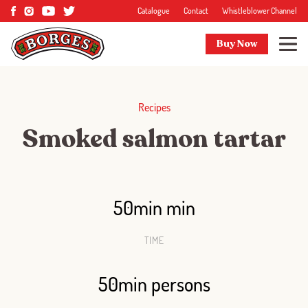
Catalogue
Contact
Whistleblower Channel
Buy Now
Recipes
Smoked salmon tartar
50min min
TIME
50min persons