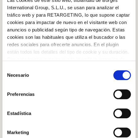
Las cookies de este sitio web, titularidad de Borges
International Group, S.L.U., se usan para analizar el
tráfico web y para RETARGETING, lo que supone captar
cookies para impactar de nuevo en el visitante web con
anuncios o publicidad según tipo de navegación. Estas
cookies son las habituales que utiliza el buscador o las
redes sociales para ofrecerte anuncios. En el plugin
están todos los detalles del tipo de cookie y su duración.
INGREDIENTS
Log in with Google
Con esta herramienta se puede impedir la inserción de
estas cookies. En el
enlace a la política de Cookies
de
Selección
Log in with Facebook
400gr smoked salmon
la web aparece cómo evitar las cookies en el navegador.
Necesario
de
Si se desea ver otra vez esta notificación navegar en
2 avocados
consentimiento
OR WITH YOUR EMAIL ADDRESS
privado y aparecerá de nuevo. Le informamos que aún
Preferencias
8 big mushrooms
no habiendo aceptado las cookies de analytics, Google
permite conocer algunos hábitos de navegación que no le
Email
8 ripe tomatoes
identifican de ninguna forma.
Estadística
Pepper
Salt
Marketing
Log in