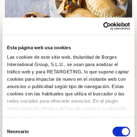
Esta página web usa cookies
Las cookies de este sitio web, titularidad de Borges
International Group, S.L.U., se usan para analizar el
INGREDIENTS
tráfico web y para RETARGETING, lo que supone captar
cookies para impactar de nuevo en el visitante web con
Any fresh vegetables you want to use up: courgette, aubergine,
anuncios o publicidad según tipo de navegación. Estas
leeks, peppers, onion, etc.
cookies son las habituales que utiliza el buscador o las
redes sociales para ofrecerte anuncios. En el plugin
Tinned tomato sauce
están todos los detalles del tipo de cookie y su duración.
Log in with Google
Con esta herramienta se puede impedir la inserción de
Tinned tuna
estas cookies. En el
enlace a la política de Cookies
de
Selección
Log in with Facebook
Patty dough
la web aparece cómo evitar las cookies en el navegador.
Necesario
de