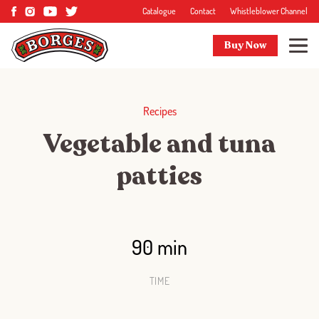
Catalogue
Contact
Whistleblower Channel
Buy Now
Recipes
Vegetable and tuna
patties
90 min
TIME