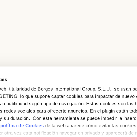
Log in with Google
Log in with Facebook
OR WITH YOUR EMAIL ADDRESS
ies
eb, titularidad de Borges International Group, S.L.U., se usan pa
GETING, lo que supone captar cookies para impactar de nuevo 
 o publicidad según tipo de navegación. Estas cookies son las 
as redes sociales para ofrecerte anuncios. En el plugin están tod
e y su duración. Con esta herramienta se puede impedir la inserc
 política de Cookies
de la web aparece cómo evitar las cookies 
r otra vez esta notificación navegar en privado y aparecerá de 