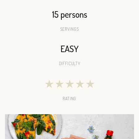
15 persons
SERVINGS
EASY
DIFFICULTY
★
★
★
★
★
RATING