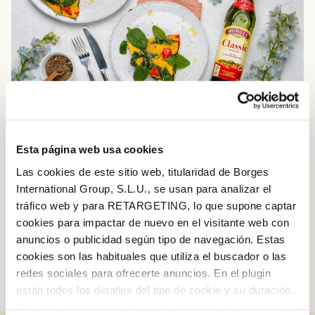
Esta página web usa cookies
Las cookies de este sitio web, titularidad de Borges
International Group, S.L.U., se usan para analizar el
tráfico web y para RETARGETING, lo que supone captar
¡Nada mejor que tener la receta en tu
cookies para impactar de nuevo en el visitante web con
cocina para empezar!
anuncios o publicidad según tipo de navegación. Estas
cookies son las habituales que utiliza el buscador o las
redes sociales para ofrecerte anuncios. En el plugin
están todos los detalles del tipo de cookie y su duración.
Log in with Google
Con esta herramienta se puede impedir la inserción de