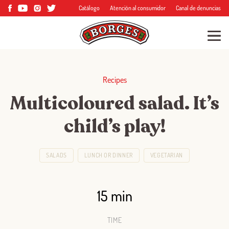
Catálogo
Atención al consumidor
Canal de denuncias
Recipes
Multicoloured salad. It’s
child’s play!
SALADS
LUNCH OR DINNER
VEGETARIAN
15 min
TIME