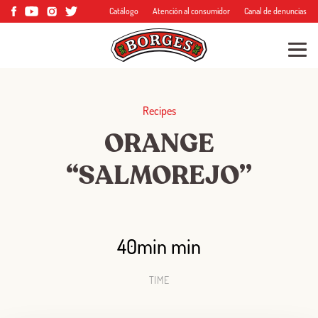
Catálogo
Atención al consumidor
Canal de denuncias
Recipes
ORANGE
“SALMOREJO”
40min min
TIME