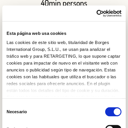
40min persons
SERVINGS
Easy
Esta página web usa cookies
Las cookies de este sitio web, titularidad de Borges
DIFFICULTY
International Group, S.L.U., se usan para analizar el
tráfico web y para RETARGETING, lo que supone captar
cookies para impactar de nuevo en el visitante web con
★
★
★
★
★
anuncios o publicidad según tipo de navegación. Estas
cookies son las habituales que utiliza el buscador o las
RATING
redes sociales para ofrecerte anuncios. En el plugin
están todos los detalles del tipo de cookie y su duración.
Log in with Google
Con esta herramienta se puede impedir la inserción de
estas cookies. En el
enlace a la política de Cookies
de
Selección
Log in with Facebook
la web aparece cómo evitar las cookies en el navegador.
Necesario
de
Si se desea ver otra vez esta notificación navegar en
consentimiento
OR WITH YOUR EMAIL ADDRESS
privado y aparecerá de nuevo. Le informamos que aún