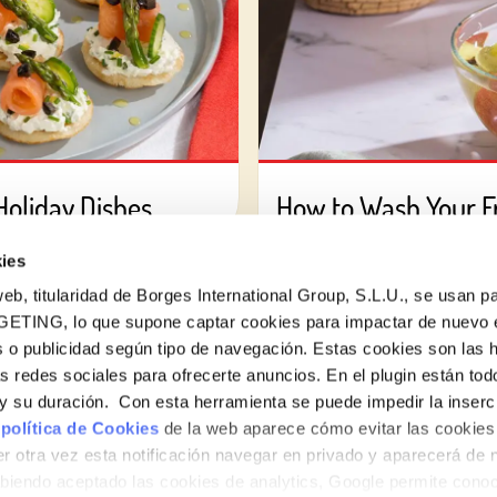
Holiday Dishes
How to Wash Your Fr
ies
eb, titularidad de Borges International Group, S.L.U., se usan pa
GETING, lo que supone captar cookies para impactar de nuevo 
 o publicidad según tipo de navegación. Estas cookies son las 
as redes sociales para ofrecerte anuncios. En el plugin están tod
e y su duración. Con esta herramienta se puede impedir la inserc
 política de Cookies
de la web aparece cómo evitar las cookies 
r otra vez esta notificación navegar en privado y aparecerá de 
iendo aceptado las cookies de analytics, Google permite cono