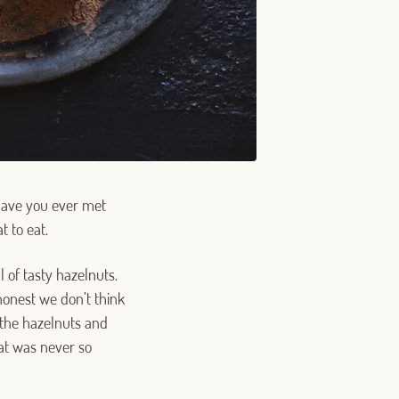
 Have you ever met
t to eat.
 of tasty hazelnuts.
honest we don’t think
h the hazelnuts and
at was never so