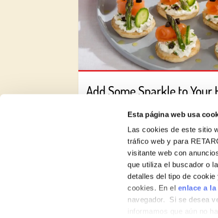
Add Some Sparkle to Your 
Esta página web usa cook
Las cookies de este sitio w
tráfico web y para RETAR
visitante web con anuncios
que utiliza el buscador o l
detalles del tipo de cooki
About us
cookies. En el
enlace a la
navegador. Si se desea ve
Products
informamos que aún no hab