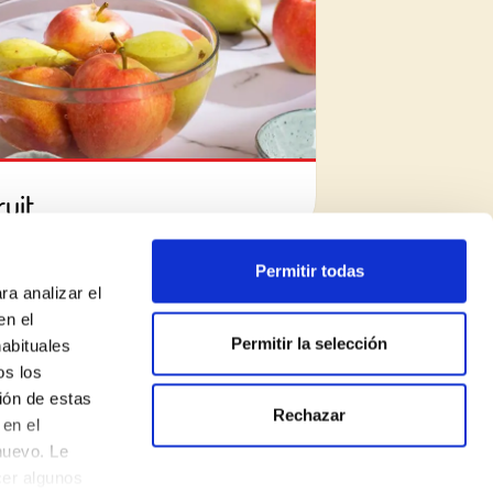
uit
Permitir todas
ra analizar el
en el
Permitir la selección
habituales
os los
ión de estas
Rechazar
Legal Notice
en el
nuevo. Le
Privacy Policy
cer algunos