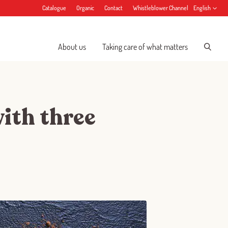
Catalogue
Organic
Contact
Whistleblower Channel
English
About us
Taking care of what matters
ith three