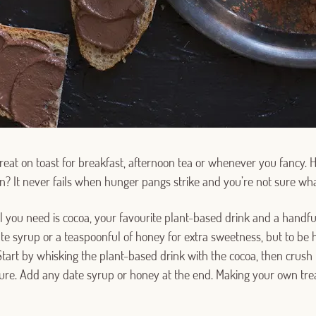
reat on toast for breakfast, afternoon tea or whenever you fancy.
n? It never fails when hunger pangs strike and you’re not sure wha
Log in with Google
Log in with Facebook
 you need is cocoa, your favourite plant-based drink and a handful
e syrup or a teaspoonful of honey for extra sweetness, but to be 
. Start by whisking the plant-based drink with the cocoa, then crus
OR WITH YOUR EMAIL ADDRESS
ure. Add any date syrup or honey at the end. Making your own tre