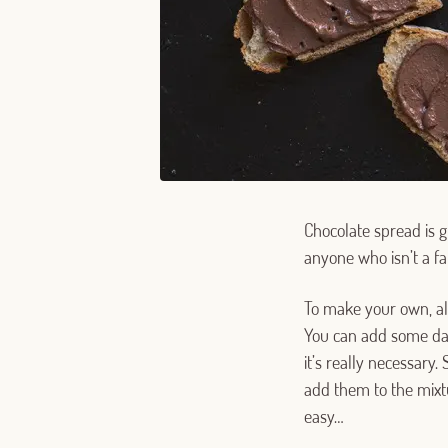
Chocolate spread is g
anyone who isn’t a fa
To make your own, all
You can add some dat
it’s really necessary
add them to the mixt
easy…