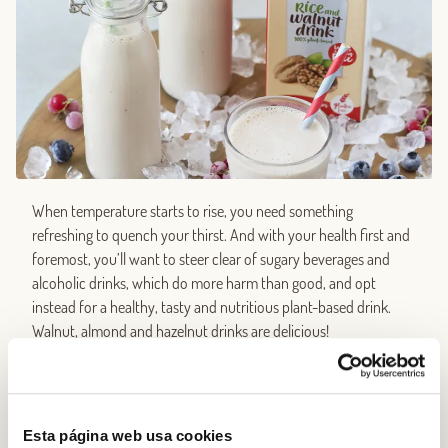
When temperature starts to rise, you need something
refreshing to quench your thirst. And with your health first and
foremost, you’ll want to steer clear of sugary beverages and
alcoholic drinks, which do more harm than good, and opt
instead for a healthy, tasty and nutritious plant-based drink.
Walnut, almond and hazelnut drinks are delicious!
Nothing better than a glass of them to quench your thirst while
taking care of your body, thanks to all the goodness in these
nuts. Walnuts are
rich in omega-3 fatty acids
, which are good
Esta página web usa cookies