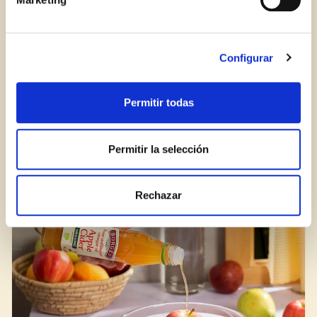
Configurar
Permitir todas
Add Some Sparkle to Your Holiday Dishes
Permitir la selección
Rechazar
BLOG