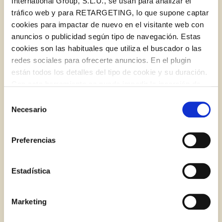
International Group, S.L.U., se usan para analizar el
tráfico web y para RETARGETING, lo que supone captar
cookies para impactar de nuevo en el visitante web con
GASPACHO
anuncios o publicidad según tipo de navegación. Estas
cookies son las habituales que utiliza el buscador o las
SOPAS E CREMES
APERITIVOS E ENTRADAS
redes sociales para ofrecerte anuncios. En el plugin
VEGETARIANAS
están todos los detalles del tipo de cookie y su duración.
Con esta herramienta se puede impedir la inserción de
estas cookies. En el
enlace a la política de Cookies
de
Selección
la web aparece cómo evitar las cookies en el navegador.
RECIPE
Necesario
de
Si se desea ver otra vez esta notificación navegar en
consentimiento
Log in with Google
privado y aparecerá de nuevo. Le informamos que aún
Preferencias
no habiendo aceptado las cookies de analytics, Google
Log in with Facebook
permite conocer algunos hábitos de navegación que no le
identifican de ninguna forma.
Estadística
OR WITH YOUR EMAIL ADDRESS
Marketing