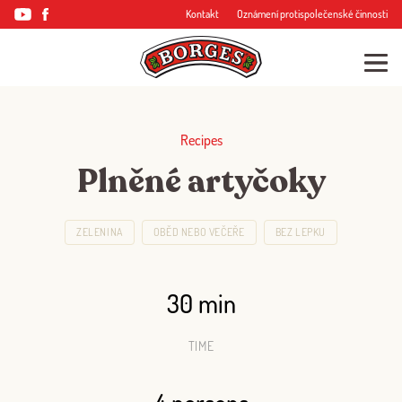
Kontakt
Oznámení protispolečenské činnosti
Recipes
Plněné artyčoky
ZELENINA
OBĚD NEBO VEČEŘE
BEZ LEPKU
30 min
TIME