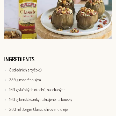
INGREDIENTS
8 středních artyčoků
350 g modrého sýra
100 g vlašských ořechů, nasekaných
100 g iberské šunky nakrájené na kousky
200 ml Borges Classic olivového oleje