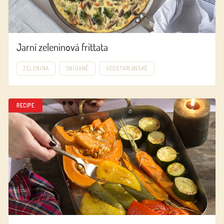
Jarní zeleninová frittata
ZELENINA
SNÍDANĚ
VEGETARIÁNSKÉ
RECIPE