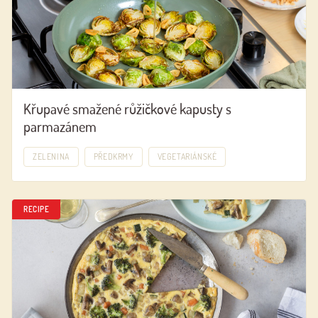
Křupavé smažené růžičkové kapusty s
parmazánem
ZELENINA
PŘEDKRMY
VEGETARIÁNSKÉ
RECIPE