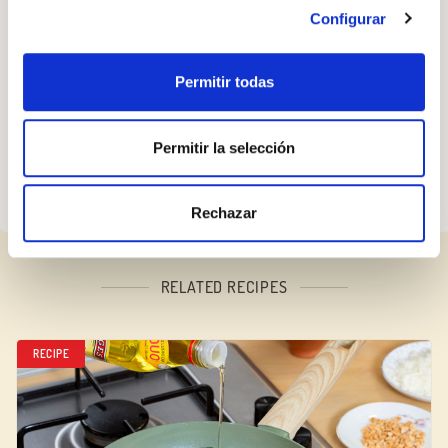
Configurar
Step 3
Napařené artyčoky naplňte směsí, potřete Borges
Permitir todas
Classic olivovým olejem a pečte 15 minut při 200 °C.
Permitir la selección
Rechazar
RELATED RECIPES
RECIPE