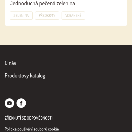
Jednoduchá pečená zelenina
ZELENINA
PŘEDKRMY
VEGANSKÉ
O nás
Produktový katalog
ZŘEKNUTÍ SE ODPOVĚDNOSTI
Politika používání souborů cookie