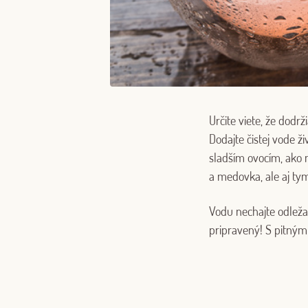
Určite viete, že dodr
Dodajte čistej vode ž
sladším ovocím, ako n
a medovka, ale aj tym
Vodu nechajte odleža
pripravený! S pitný