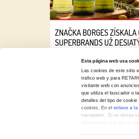
ZNAČKA BORGES ZÍSKALA
SUPERBRANDS UŽ DESIAT
Esta página web usa cook
Las cookies de este sitio w
tráfico web y para RETAR
visitante web con anuncios
que utiliza el buscador o l
detalles del tipo de cooki
O nás
cookies. En el
enlace a la
Produktový katalóg
navegador. Si se desea ve
informamos que aún no hab
hábitos de navegación que 