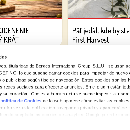
 OCENENIE
Päť jedál, kde by ste
Ý KRÁT
First Harvest
ies
eb, titularidad de Borges International Group, S.L.U., se usan pa
GETING, lo que supone captar cookies para impactar de nuevo 
 o publicidad según tipo de navegación. Estas cookies son las 
as redes sociales para ofrecerte anuncios. En el plugin están tod
e y su duración. Con esta herramienta se puede impedir la inserc
 política de Cookies
de la web aparece cómo evitar las cookies 
r otra vez esta notificación navegar en privado y aparecerá de 
iendo aceptado las cookies de analytics, Google permite cono
no le identifican de ninguna forma.