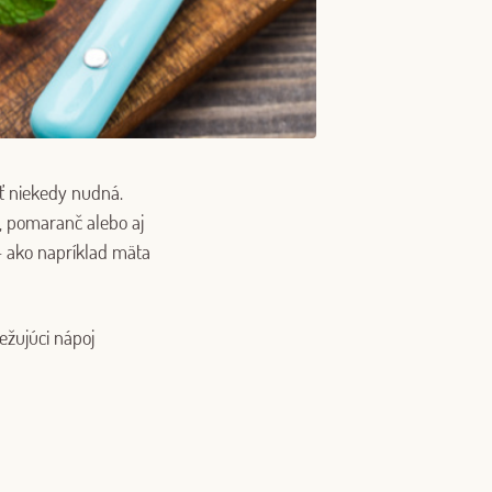
yť niekedy nudná.
t, pomaranč alebo aj
 – ako napríklad mäta
ežujúci nápoj