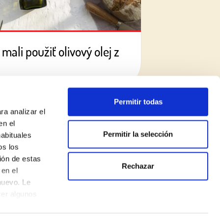
 mali použiť olivový olej z
Permitir todas
ra analizar el
en el
Permitir la selección
habituales
os los
ión de estas
Rechazar
en el
nuevo. Le
ZRIEKNUTIE SA ZODPOVEDNOSTI
cer algunos
Politika používania súborov cookie