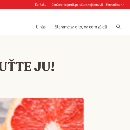
Kontakt
Oznámenie protispoločenskej činnosti
Slovenčina
O nás
Staráme sa o to, na čom záleží
UŤTE JU!