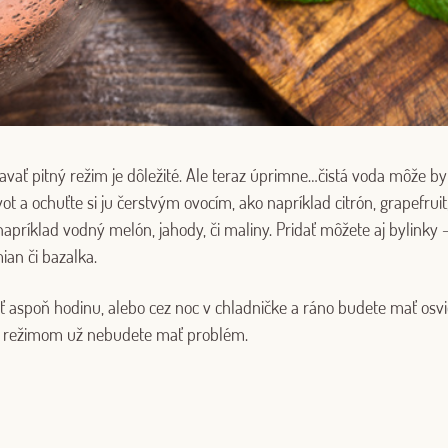
žiavať pitný režim je dôležité. Ale teraz úprimne…čistá voda môže b
ivot a ochuťte si ju čerstvým ovocím, ako napríklad citrón, grapefrui
apríklad vodný melón, jahody, či maliny. Pridať môžete aj bylinky
Log in with Google
ian či bazalka.
Log in with Facebook
ť aspoň hodinu, alebo cez noc v chladničke a ráno budete mať osvi
m režimom už nebudete mať problém.
OR WITH YOUR EMAIL ADDRESS