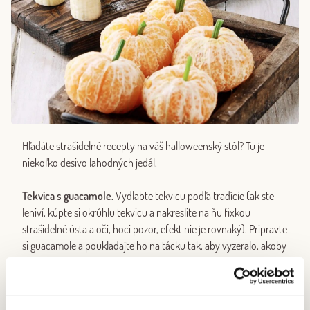
Hľadáte strašidelné recepty na váš halloweenský stôl? Tu je
niekoľko desivo lahodných jedál.
Tekvica s guacamole.
Vydlabte tekvicu podľa tradície (ak ste
leniví, kúpte si okrúhlu tekvicu a nakreslite na ňu fixkou
strašidelné ústa a oči, hoci pozor, efekt nie je rovnaký). Pripravte
si guacamole a poukladajte ho na tácku tak, aby vyzeralo, akoby
vychádzalo z tekvicových úst. Fuj!
Desivé mandarínky.
Jednoducho nakreslite strašidelné ústa a