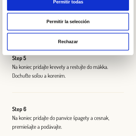
Permitir todas
Odložte na bok a v tej istej panvici opražte cibuľu,
mrkvu a papriky. Ku koncu pridajte cuketu a miešajte
Permitir la selección
ešte niekoľko minút.
Rechazar
Step 5
Na koniec pridajte krevety a restujte do mäkka.
Dochuťte soľou a korením.
Step 6
Na koniec pridajte do panvice špagety a cesnak,
premiešajte a podávajte.