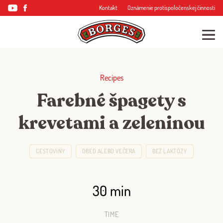
Kontakt
Oznámenie protispoločenskej činnosti
Recipes
Farebné špagety s
krevetami a zeleninou
CESTOVINY
OBED ALEBO VEČERA
BEZ LAKTÓZY
30 min
TIME