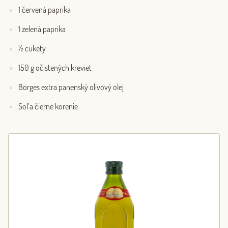
1 červená paprika
1 zelená paprika
½ cukety
150 g očistených kreviet
Borges extra panenský olivový olej
Soľ a čierne korenie