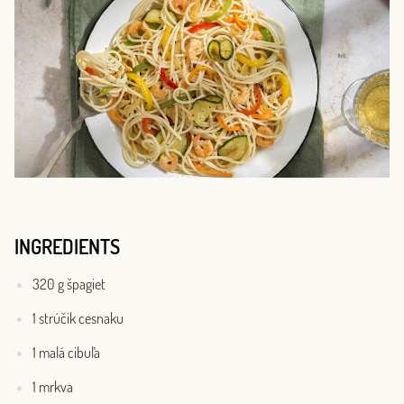
INGREDIENTS
320 g špagiet
1 strúčik cesnaku
1 malá cibuľa
1 mrkva