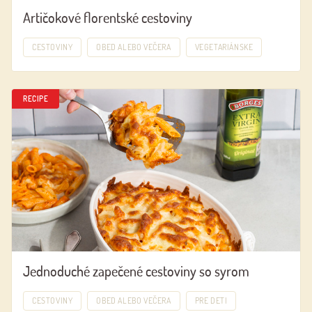
Artičokové florentské cestoviny
CESTOVINY
OBED ALEBO VEČERA
VEGETARIÁNSKE
RECIPE
Jednoduché zapečené cestoviny so syrom
CESTOVINY
OBED ALEBO VEČERA
PRE DETI