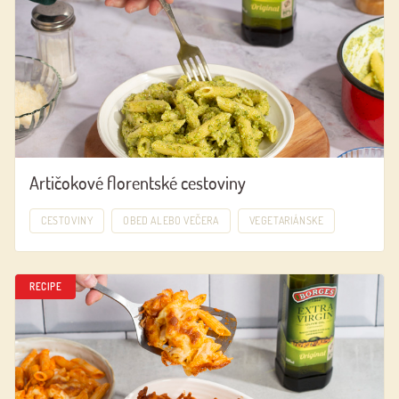
Artičokové florentské cestoviny
CESTOVINY
OBED ALEBO VEČERA
VEGETARIÁNSKE
RECIPE