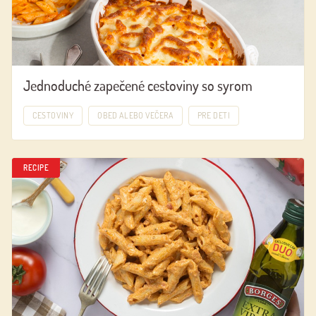
Jednoduché zapečené cestoviny so syrom
CESTOVINY
OBED ALEBO VEČERA
PRE DETI
RECIPE