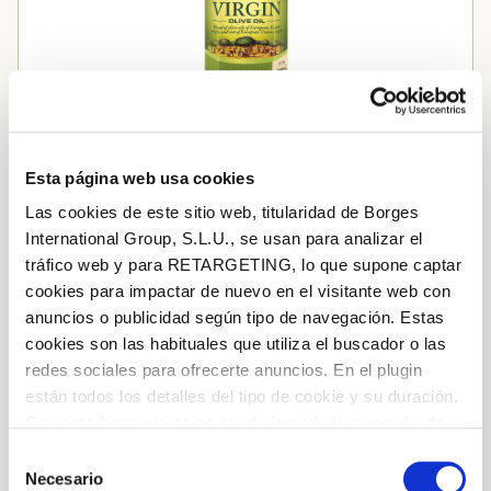
Esta página web usa cookies
Las cookies de este sitio web, titularidad de Borges
EXTRA PANENSKÝ OLIVOVÝ OLEJ
International Group, S.L.U., se usan para analizar el
tráfico web y para RETARGETING, lo que supone captar
cookies para impactar de nuevo en el visitante web con
anuncios o publicidad según tipo de navegación. Estas
STEP BY STEP
cookies son las habituales que utiliza el buscador o las
Step 1
redes sociales para ofrecerte anuncios. En el plugin
están todos los detalles del tipo de cookie y su duración.
Špagety uvarte v osolenej vode podľa pokynov na
Con esta herramienta se puede impedir la inserción de
obale. Polovicu šálky vody na varenie si nechajte
estas cookies. En el
enlace a la política de Cookies
de
Selección
bokom.
la web aparece cómo evitar las cookies en el navegador.
Necesario
de