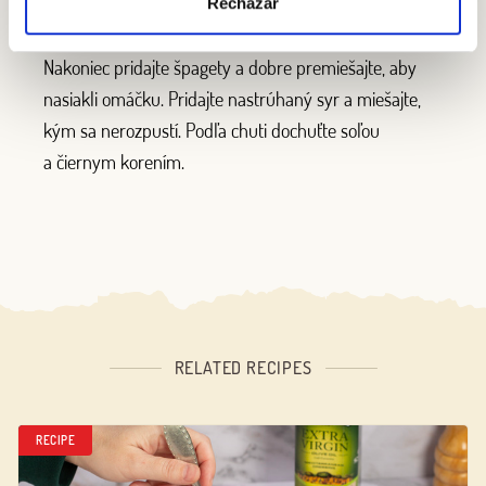
Rechazar
Step 4
Nakoniec pridajte špagety a dobre premiešajte, aby
nasiakli omáčku. Pridajte nastrúhaný syr a miešajte,
kým sa nerozpustí. Podľa chuti dochuťte soľou
a čiernym korením.
RELATED RECIPES
RECIPE