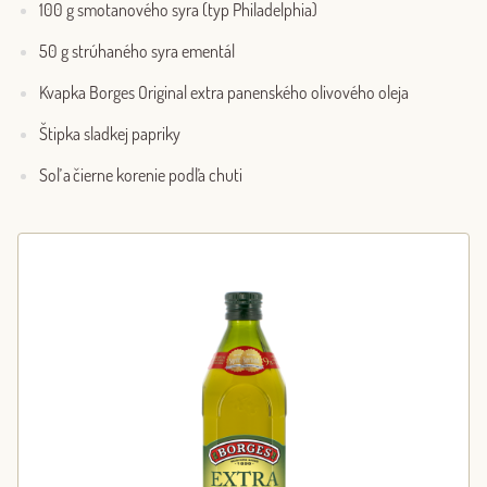
100 g smotanového syra (typ Philadelphia)
50 g strúhaného syra ementál
Kvapka Borges Original extra panenského olivového oleja
Štipka sladkej papriky
Soľ a čierne korenie podľa chuti