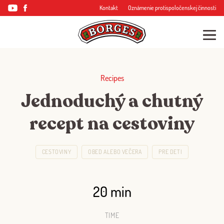
Kontakt
Oznámenie protispoločenskej činnosti
Recipes
Jednoduchý a chutný
recept na cestoviny
CESTOVINY
OBED ALEBO VEČERA
PRE DETI
20 min
TIME