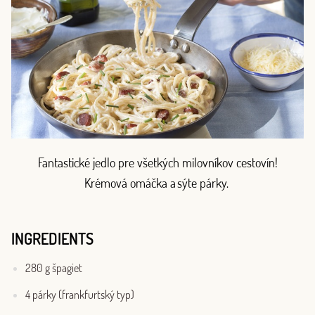
Fantastické jedlo pre všetkých milovníkov cestovín!
Krémová omáčka a sýte párky.
INGREDIENTS
280 g špagiet
4 párky (frankfurtský typ)