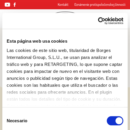
Kontakt
Oznámenie protispoločenskej činnosti
Esta página web usa cookies
Blog
Las cookies de este sitio web, titularidad de Borges
Tipy a triky
International Group, S.L.U., se usan para analizar el
tráfico web y para RETARGETING, lo que supone captar
cookies para impactar de nuevo en el visitante web con
anuncios o publicidad según tipo de navegación. Estas
cookies son las habituales que utiliza el buscador o las
redes sociales para ofrecerte anuncios. En el plugin
están todos los detalles del tipo de cookie y su duración.
Con esta herramienta se puede impedir la inserción de
estas cookies. En el
enlace a la política de Cookies
de
Selección
la web aparece cómo evitar las cookies en el navegador.
Necesario
de
Si se desea ver otra vez esta notificación navegar en
consentimiento