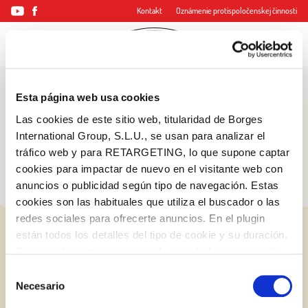
Kontakt
Oznámenie protispoločenskej činnosti
Esta página web usa cookies
Blog
Las cookies de este sitio web, titularidad de Borges
Tipy a triky
International Group, S.L.U., se usan para analizar el
tráfico web y para RETARGETING, lo que supone captar
cookies para impactar de nuevo en el visitante web con
anuncios o publicidad según tipo de navegación. Estas
cookies son las habituales que utiliza el buscador o las
redes sociales para ofrecerte anuncios. En el plugin
están todos los detalles del tipo de cookie y su duración.
Con esta herramienta se puede impedir la inserción de
estas cookies. En el
enlace a la política de Cookies
de
Selección
la web aparece cómo evitar las cookies en el navegador.
Necesario
de
Si se desea ver otra vez esta notificación navegar en
consentimiento