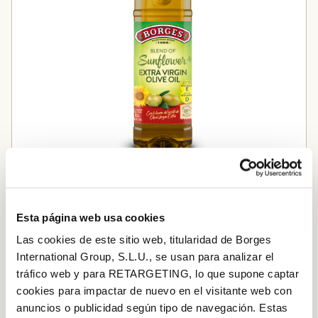
Blend de Sunflower y Virgen Extra
Esta página web usa cookies
Las cookies de este sitio web, titularidad de Borges
PASO A PASO
International Group, S.L.U., se usan para analizar el
tráfico web y para RETARGETING, lo que supone captar
Paso 1
cookies para impactar de nuevo en el visitante web con
En una sartén honda con abundante aceite, dora la
anuncios o publicidad según tipo de navegación. Estas