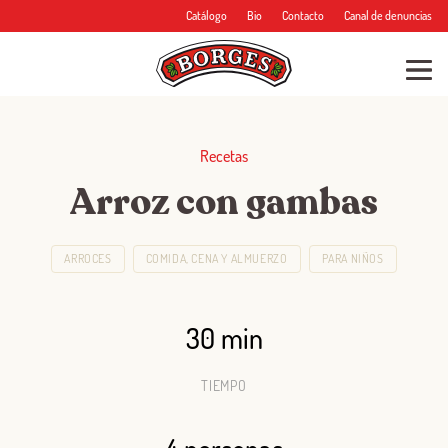
Catálogo
Bio
Contacto
Canal de denuncias
Recetas
Arroz con gambas
ARROCES
COMIDA, CENA Y ALMUERZO
PARA NIÑOS
30 min
TIEMPO