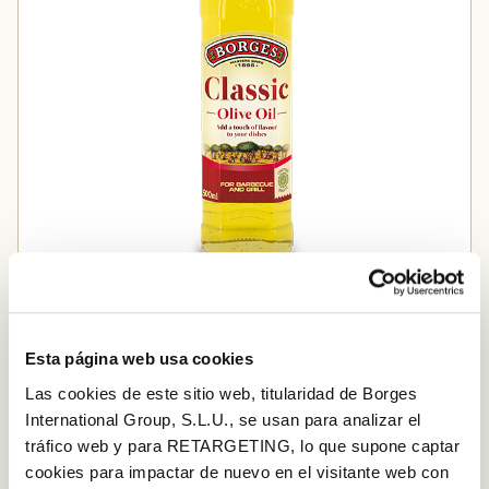
Classic
Esta página web usa cookies
Las cookies de este sitio web, titularidad de Borges
PASO A PASO
International Group, S.L.U., se usan para analizar el
tráfico web y para RETARGETING, lo que supone captar
Paso 1
cookies para impactar de nuevo en el visitante web con
Precalienta el horno a 220 ºC. Corta la coliflor en