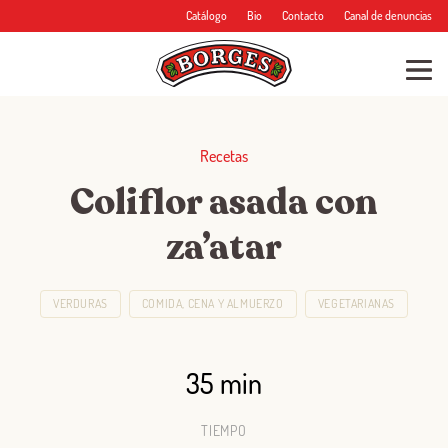
Catálogo
Bio
Contacto
Canal de denuncias
Recetas
Coliflor asada con
za’atar
VERDURAS
COMIDA, CENA Y ALMUERZO
VEGETARIANAS
35 min
TIEMPO