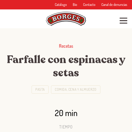
Catálogo
Bio
Contacto
Canal de denuncias
Recetas
Farfalle con espinacas y
setas
PASTA
COMIDA, CENA Y ALMUERZO
20 min
TIEMPO