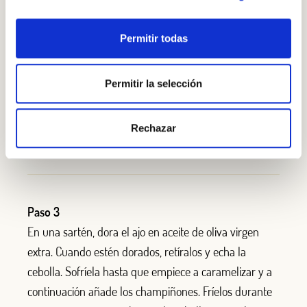
acuerdo con las instrucciones del fabricante.
Permitir todas
Paso 2
Permitir la selección
Cuece las espinacas al vapor durante un par de
minutos, lo justo para que se ablanden un poco (si no
Rechazar
dispones de vaporera, hiérvelas unos minutos).
Paso 3
En una sartén, dora el ajo en aceite de oliva virgen
extra. Cuando estén dorados, retíralos y echa la
cebolla. Sofríela hasta que empiece a caramelizar y a
continuación añade los champiñones. Fríelos durante