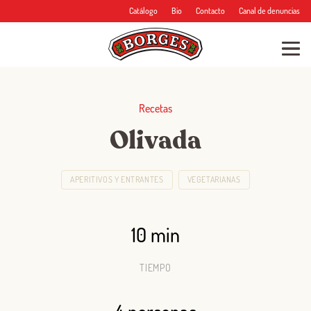
Catálogo
Bio
Contacto
Canal de denuncias
Recetas
Olivada
APERITIVOS Y ENTRANTES
VEGETARIANAS
10 min
TIEMPO