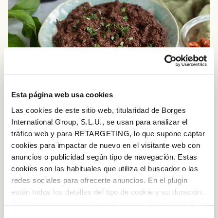
Esta página web usa cookies
INGREDIENTES
Las cookies de este sitio web, titularidad de Borges
International Group, S.L.U., se usan para analizar el
300 g de aceitunas negras sin hueso
tráfico web y para RETARGETING, lo que supone captar
cookies para impactar de nuevo en el visitante web con
1 diente de ajo
anuncios o publicidad según tipo de navegación. Estas
5 tomates secos
cookies son las habituales que utiliza el buscador o las
redes sociales para ofrecerte anuncios. En el plugin
8 hojas de albahaca
están todos los detalles del tipo de cookie y su duración.
Con esta herramienta se puede impedir la inserción de
Aceite de oliva virgen extra Borges
estas cookies. En el
enlace a la política de Cookies
de