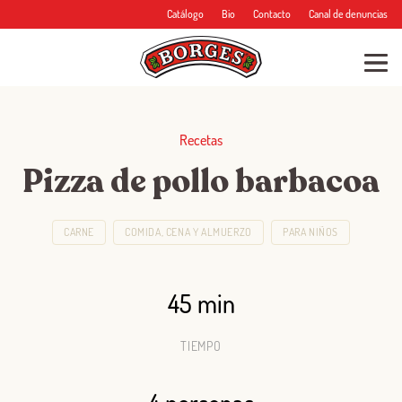
Catálogo
Bio
Contacto
Canal de denuncias
Recetas
Pizza de pollo barbacoa
CARNE
COMIDA, CENA Y ALMUERZO
PARA NIÑOS
45 min
TIEMPO