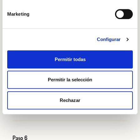
Marketing
Paso 4
Estira
la masa
con
el
rodillo
hasta
lograr
el
grosor
Configurar
deseado
y d
é
ja
la
reposar
de nuevo
10-15
minutos
.
Permitir todas
Paso 5
Permitir la selección
Reparte
la
salsa
barbacoa
s
obre
la
base
de la
pizza
,
extendiéndola
bien
con
una
cuchara
para
que
quede
Rechazar
una capa
uniformemente
.
Añad
e
la
mozzarella
.
Paso 6