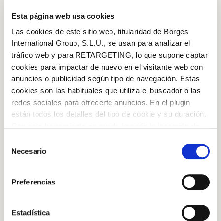
centro
junto
con
un
vasito
de
agua
templada
y
el
Esta página web usa cookies
aceite
de
oliva
virgen
extra. Am
á
sa
lo
.
Las cookies de este sitio web, titularidad de Borges
International Group, S.L.U., se usan para analizar el
tráfico web y para RETARGETING, lo que supone captar
cookies para impactar de nuevo en el visitante web con
Paso 2
anuncios o publicidad según tipo de navegación. Estas
cookies son las habituales que utiliza el buscador o las
Espolvorea
harina
sobre
el
mármol
de la
cocina
y
redes sociales para ofrecerte anuncios. En el plugin
emp
i
eza
a
trabajar
la
masa
hasta
conseguir
una
bola
están todos los detalles del tipo de cookie y su duración.
que
no
se
pegue
.
Con esta herramienta se puede impedir la inserción de
estas cookies. En el
enlace a la política de Cookies
de
Selección
la web aparece cómo evitar las cookies en el navegador.
Necesario
de
Si se desea ver otra vez esta notificación navegar en
consentimiento
Log in with Google
privado y aparecerá de nuevo. Le informamos que aún
Paso 3
Preferencias
no habiendo aceptado las cookies de analytics, Google
Dejar
reposar
la
masa
durante
una
hora
en
un
Iniciar sesión con Facebook
permite conocer algunos hábitos de navegación que no le
recipiente
tapado
con
film a
temperatura
ambiente.
identifican de ninguna forma.
Estadística
OR WITH YOUR EMAIL ADDRESS