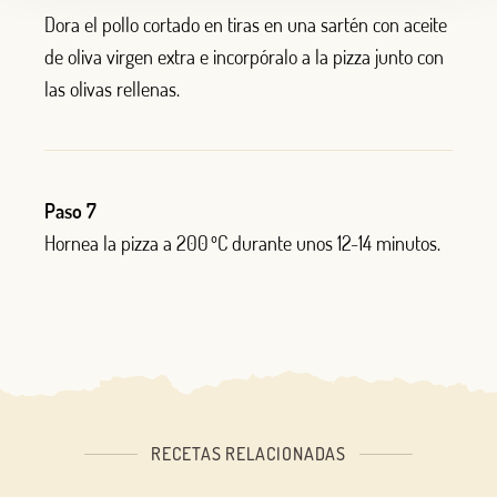
Dora
el
pollo
cortado
en
tiras
en
una
sartén
con
aceite
de
oliva
virgen
extra e
incorp
ó
ralo
a la
pizza
junto
con
las
olivas
rellenas
.
Paso 7
Hornea
la pizza
a 200 º
C
durante
unos
12-14
minutos
.
RECETAS RELACIONADAS