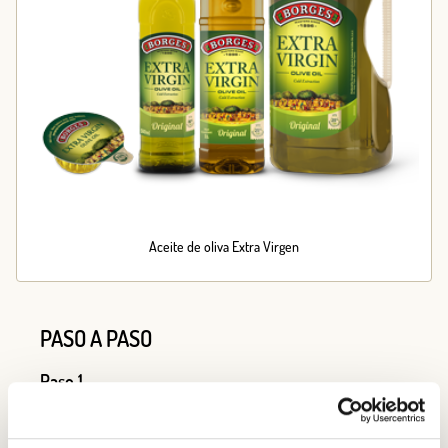
Aceite de oliva Extra Virgen
PASO A PASO
Paso 1
Tamiza
la
harina
sobre
un
cuenco
,
échale
la
sal
y ha
z
un
volcán
en
el
centro
.
Agrega
la
levadura
en
el