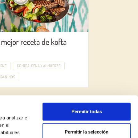
 mejor receta de kofta
ARNE
COMIDA, CENA Y ALMUERZO
RA NIÑOS
Permitir todas
ra analizar el
en el
Permitir la selección
habituales
Aviso legal