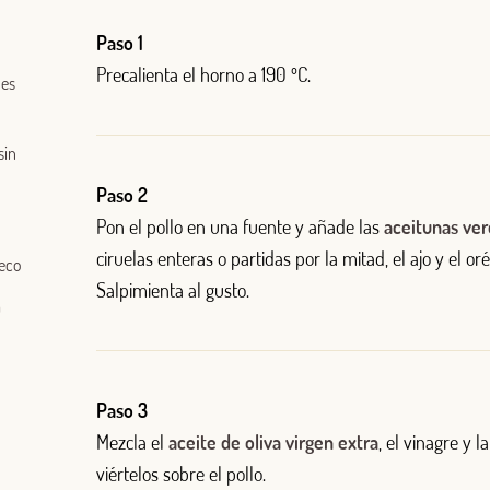
Paso 1
Precalienta el horno a 190 ºC.
des
sin
Paso 2
Pon el pollo en una fuente y añade las
aceitunas ve
ciruelas enteras o partidas por la mitad, el ajo y el or
seco
Salpimienta al gusto.
a
Log in with Google
Iniciar sesión con Facebook
Paso 3
Mezcla el
aceite de oliva virgen extra
, el vinagre y l
OR WITH YOUR EMAIL ADDRESS
viértelos sobre el pollo.