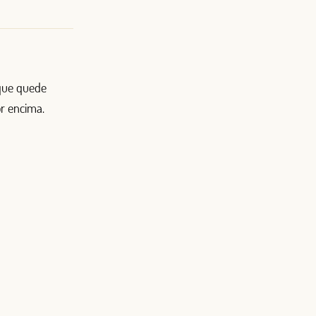
 que quede
or encima.