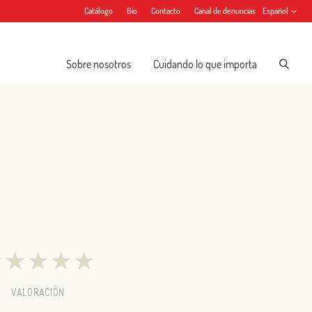
Catálogo
Bio
Contacto
Canal de denuncias
Español
Sobre nosotros
Cuidando lo que importa
★
★
★
★
★
VALORACIÓN