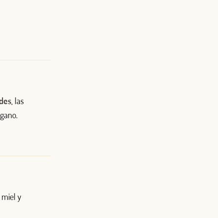
rdes
, las
égano.
a miel y