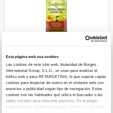
Sunflower and Extra Virgin olive oil
Esta página web usa cookies
Las cookies de este sitio web, titularidad de Borges
International Group, S.L.U., se usan para analizar el
STEP BY STEP
tráfico web y para RETARGETING, lo que supone captar
cookies para impactar de nuevo en el visitante web con
Step 1
anuncios o publicidad según tipo de navegación. Estas
Heat the
olive oil
in a large skillet over medium-high
cookies son las habituales que utiliza el buscador o las
heat. Add the shrimp and cook until fully done, about
redes sociales para ofrecerte anuncios. En el plugin
3-4 minutes. Remove and set aside.
están todos los detalles del tipo de cookie y su duración.
Log in with Google
Con esta herramienta se puede impedir la inserción de