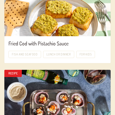
Fried Cod with Pistachio Sauce
FISH AND SEAFOOD
LUNCH OR DINNER
FOR KIDS
RECIPE