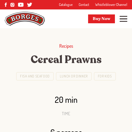
Catalogue
Contact
Whistleblower Channel
Buy Now
Recipes
Cereal Prawns
FISH AND SEAFOOD
LUNCH OR DINNER
FOR KIDS
20 min
TIME