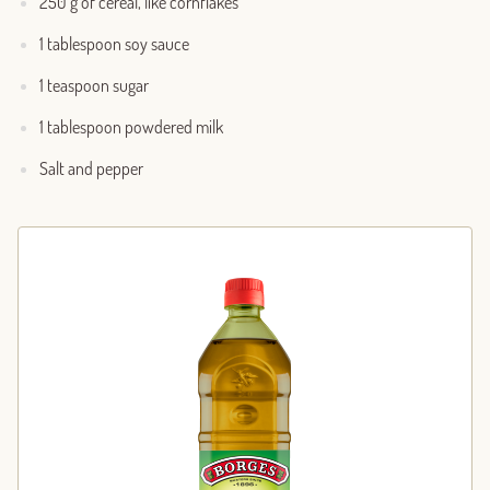
250 g of cereal, like cornflakes
1 tablespoon soy sauce
1 teaspoon sugar
1 tablespoon powdered milk
Salt and pepper