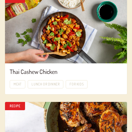
Thai Cashew Chicken
MEAT
LUNCH OR DINNER
FOR KIDS
RECIPE