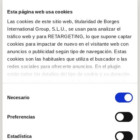
the tops and remove the seeds and ribs.
Esta página web usa cookies
Las cookies de este sitio web, titularidad de Borges
International Group, S.L.U., se usan para analizar el
tráfico web y para RETARGETING, lo que supone captar
Step 2
cookies para impactar de nuevo en el visitante web con
Heat the
oil
in a pan over medium heat. Add the onion
anuncios o publicidad según tipo de navegación. Estas
and cook until softened.
cookies son las habituales que utiliza el buscador o las
redes sociales para ofrecerte anuncios. En el plugin
están todos los detalles del tipo de cookie y su duración.
Log in with Google
Con esta herramienta se puede impedir la inserción de
estas cookies. En el
enlace a la política de Cookies
de
Selección
Step 3
Log in with Facebook
la web aparece cómo evitar las cookies en el navegador.
Necesario
de
Add the ground meat, season with salt and pepper,
Si se desea ver otra vez esta notificación navegar en
consentimiento
and cook until well browned.
OR WITH YOUR EMAIL ADDRESS
privado y aparecerá de nuevo. Le informamos que aún
Preferencias
no habiendo aceptado las cookies de analytics, Google
permite conocer algunos hábitos de navegación que no le
Email
identifican de ninguna forma.
Estadística