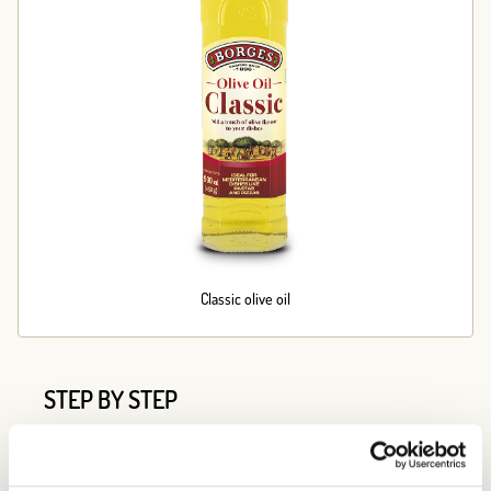
Classic olive oil
STEP BY STEP
Step 1
Preheat the oven to 180 ºC. Wash the peppers, slice off