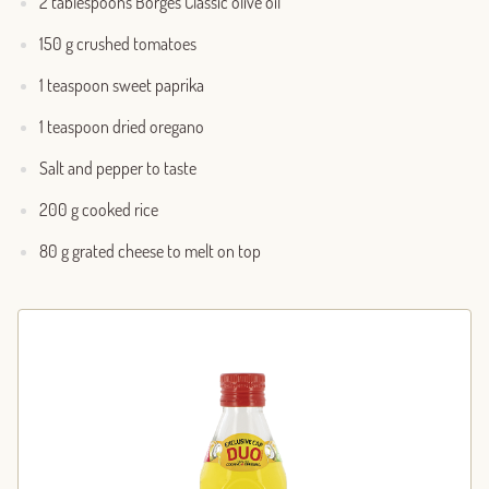
2 tablespoons Borges Classic olive oil
150 g crushed tomatoes
1 teaspoon sweet paprika
1 teaspoon dried oregano
Salt and pepper to taste
200 g cooked rice
80 g grated cheese to melt on top