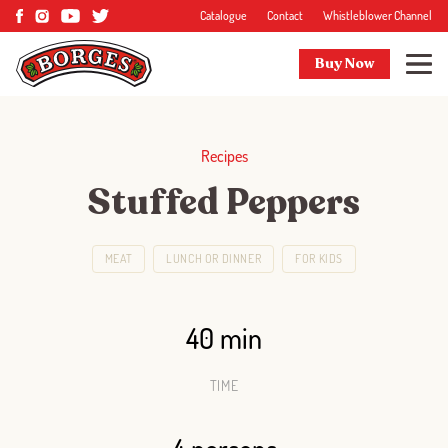
Catalogue
Contact
Whistleblower Channel
Buy Now
Recipes
Stuffed Peppers
MEAT
LUNCH OR DINNER
FOR KIDS
40 min
TIME