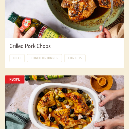
Grilled Pork Chops
MEAT
LUNCH OR DINNER
FOR KIDS
RECIPE