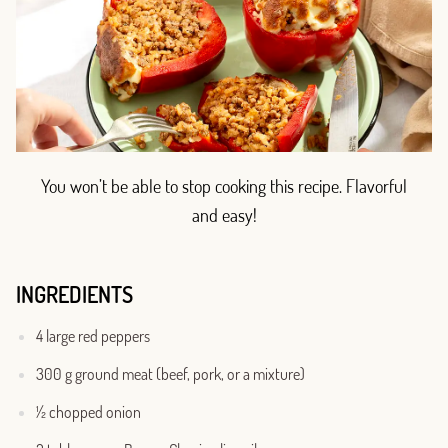
You won’t be able to stop cooking this recipe. Flavorful
and easy!
INGREDIENTS
4 large red peppers
300 g ground meat (beef, pork, or a mixture)
½ chopped onion