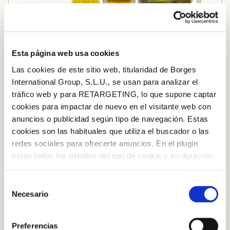
Esta página web usa cookies
Las cookies de este sitio web, titularidad de Borges
International Group, S.L.U., se usan para analizar el
tráfico web y para RETARGETING, lo que supone captar
cookies para impactar de nuevo en el visitante web con
anuncios o publicidad según tipo de navegación. Estas
Extra Virgin Olive Oil
cookies son las habituales que utiliza el buscador o las
redes sociales para ofrecerte anuncios. En el plugin
están todos los detalles del tipo de cookie y su duración.
Con esta herramienta se puede impedir la inserción de
STEP BY STEP
estas cookies. En el
enlace a la política de Cookies
de
Selección
la web aparece cómo evitar las cookies en el navegador.
Necesario
de
Step 1
Si se desea ver otra vez esta notificación navegar en
consentimiento
Cook the
pasta
following the manufacturer’s
Log in with Google
privado y aparecerá de nuevo. Le informamos que aún
Preferencias
instructions.
no habiendo aceptado las cookies de analytics, Google