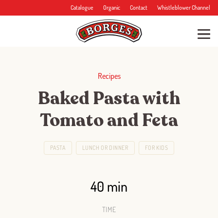
Catalogue
Organic
Contact
Whistleblower Channel
Recipes
Baked Pasta with
Tomato and Feta
PASTA
LUNCH OR DINNER
FOR KIDS
40 min
TIME