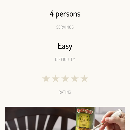
4 persons
SERVINGS
Easy
DIFFICULTY
★
★
★
★
★
RATING