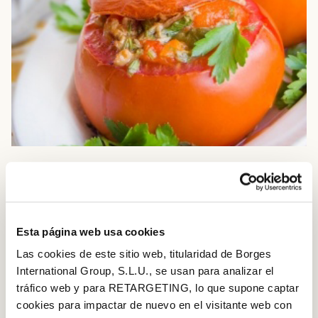
INGREDIENTS
For the tomato filling:
Esta página web usa cookies
Las cookies de este sitio web, titularidad de Borges
4 medium tomatoes
International Group, S.L.U., se usan para analizar el
100gr green beans (cooked)
tráfico web y para RETARGETING, lo que supone captar
cookies para impactar de nuevo en el visitante web con
1/2 diced courgette