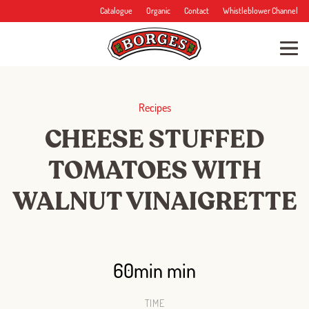
Catalogue
Organic
Contact
Whistleblower Channel
Recipes
CHEESE STUFFED
TOMATOES WITH
WALNUT VINAIGRETTE
60min min
TIME