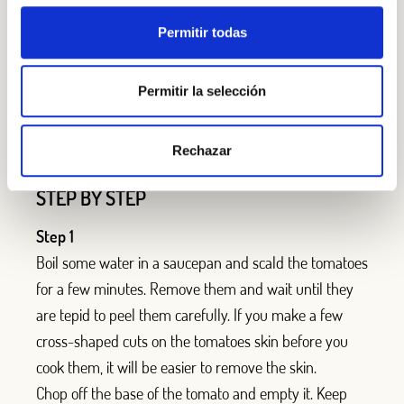
Salt
Permitir todas
For de crunchy cured meat:
Permitir la selección
4 slices of smoked cured meat
Sunflower oil
Rechazar
STEP BY STEP
Step 1
Boil some water in a saucepan and scald the tomatoes
for a few minutes. Remove them and wait until they
are tepid to peel them carefully. If you make a few
cross-shaped cuts on the tomatoes skin before you
cook them, it will be easier to remove the skin.
Chop off the base of the tomato and empty it. Keep