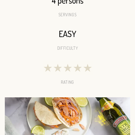
4 persons
SERVINGS
EASY
DIFFICULTY
★
★
★
★
★
RATING