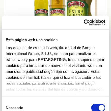
Esta página web usa cookies
Las cookies de este sitio web, titularidad de Borges
International Group, S.L.U., se usan para analizar el
tráfico web y para RETARGETING, lo que supone captar
Extra Virgin Olive Oil
cookies para impactar de nuevo en el visitante web con
anuncios o publicidad según tipo de navegación. Estas
cookies son las habituales que utiliza el buscador o las
STEP BY STEP
redes sociales para ofrecerte anuncios. En el plugin
están todos los detalles del tipo de cookie y su duración.
Step 1
Con esta herramienta se puede impedir la inserción de
estas cookies. En el
enlace a la política de Cookies
de
Season the salmon with lime zest and black pepper.
Selección
la web aparece cómo evitar las cookies en el navegador.
Necesario
de
Wrap in silver foil and bake for 15 minutes, until the