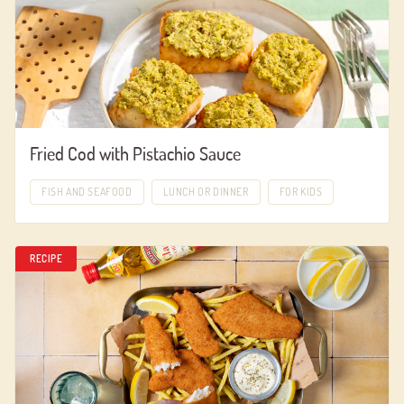
Fried Cod with Pistachio Sauce
FISH AND SEAFOOD
LUNCH OR DINNER
FOR KIDS
RECIPE