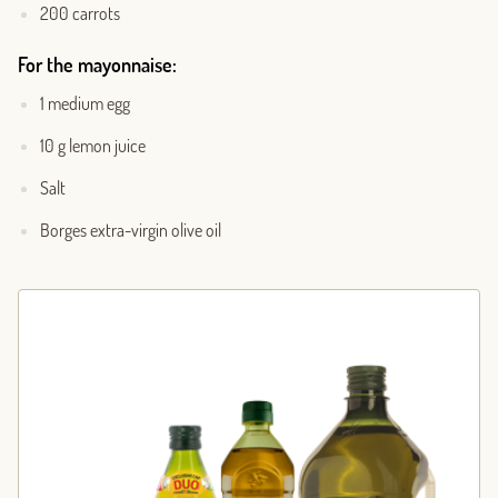
200 carrots
For the mayonnaise:
1 medium egg
10 g lemon juice
Salt
Borges extra-virgin olive oil