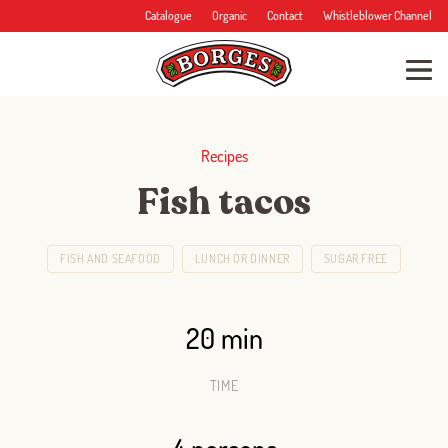
Catalogue
Organic
Contact
Whistleblower Channel
Recipes
Fish tacos
FISH AND SEAFOOD
LUNCH OR DINNER
SUGAR FREE
20 min
TIME