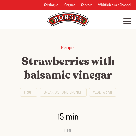
Catalogue
Organic
Contact
Whistleblower Channel
Recipes
Strawberries with
balsamic vinegar
FRUIT
BREAKFAST AND BRUNCH
VEGETARIAN
15 min
TIME