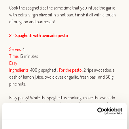
Cook the spaghetti at the same time that you infuse the garlic
with extra-virgin olive oil in a hot pan. Finish it all with a touch
of oregano and parmesan!
2 – Spaghetti with avocado pesto
Serves:
4
Time:
15 minutes
Easy
Ingredients:
400 g spaghetti.
For the pesto:
2 ripe avocados, a
dash of lemon juice, two cloves of garlic, fresh basil and 50 g
pine nuts.
Easy peasy! While the spaghetti is cooking, make the avocado
pesto by putting all the ingredients together and mixing them
until a paste is left. Voilà!
3 – Spaghetti with prawns and spinach