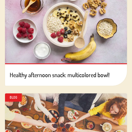
Healthy afternoon snack: multicolored bowl!
BLOG