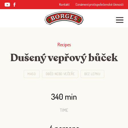
Kontakt
Oznámení protispolečenské činnosti
Recipes
Dušený vepřový bůček
MASO
OBĚD NEBO VEČEŘE
BEZ LEPKU
340 min
TIME