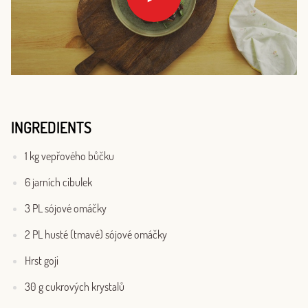
INGREDIENTS
1 kg vepřového bůčku
6 jarních cibulek
3 PL sójové omáčky
2 PL husté (tmavé) sójové omáčky
Hrst goji
30 g cukrových krystalů