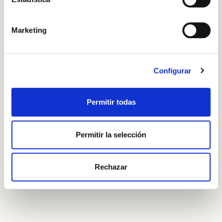
Step 3
OR WITH YOUR EMAIL ADDRESS
Na pánvi rozehřejte Borges Classic olivový olej, přidejte
jarní cibulky, dva druhy sójové omáčky, goji a cukrové
Marketing
krystalky.
Configurar
Step 4
Permitir todas
Dolijte vodou a vařte na mírném plamenu 4 hodiny.
Permitir la selección
Rechazar
Step 5
Podávejte posypané jarní cibulkou.