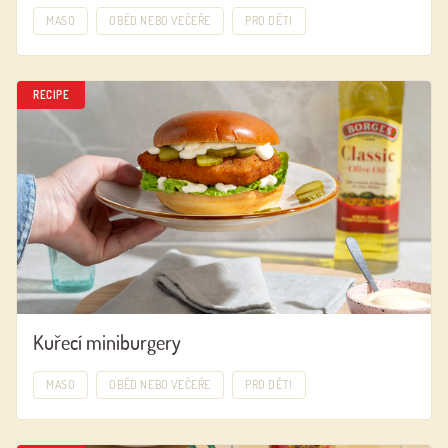
MASO
OBĚD NEBO VEČEŘE
PRO DĚTI
RECIPE
Kuřecí miniburgery
MASO
OBĚD NEBO VEČEŘE
PRO DĚTI