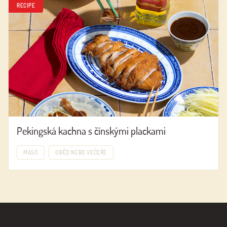
RECIPE
Pekingská kachna s čínskými plackami
MASO
OBĚD NEBO VEČEŘE