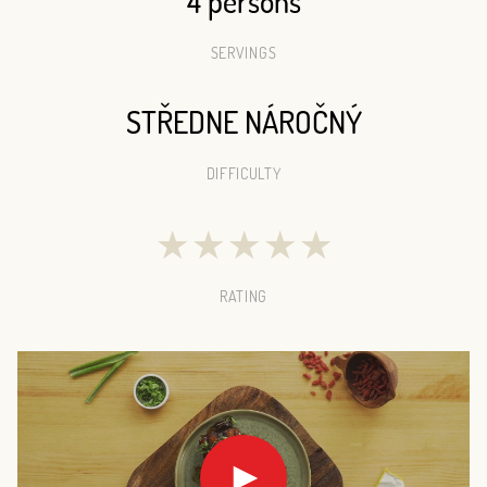
4 persons
SERVINGS
STŘEDNE NÁROČNÝ
DIFFICULTY
★
★
★
★
★
RATING