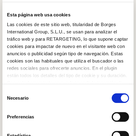
EXTRA PANENSKÝ OLIVOVÝ OLEJ
Esta página web usa cookies
Las cookies de este sitio web, titularidad de Borges
STEP BY STEP
International Group, S.L.U., se usan para analizar el
tráfico web y para RETARGETING, lo que supone captar
Step 1
cookies para impactar de nuevo en el visitante web con
Vepřový bůček vařte ve vroucí vodě 20 minut.
anuncios o publicidad según tipo de navegación. Estas
cookies son las habituales que utiliza el buscador o las
Vyjměte a zchlaďte v misce s vodou a ledem.
redes sociales para ofrecerte anuncios. En el plugin
están todos los detalles del tipo de cookie y su duración.
Con esta herramienta se puede impedir la inserción de
estas cookies. En el
enlace a la política de Cookies
de
Selección
Step 2
la web aparece cómo evitar las cookies en el navegador.
Necesario
de
Nakrájejte na hrubší plátky.
Si se desea ver otra vez esta notificación navegar en
consentimiento
Log in with Google
privado y aparecerá de nuevo. Le informamos que aún
Preferencias
no habiendo aceptado las cookies de analytics, Google
Log in with Facebook
permite conocer algunos hábitos de navegación que no le
identifican de ninguna forma.
Estadística