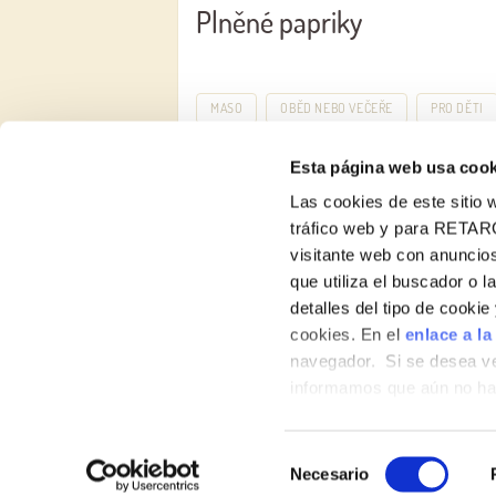
Plněné papriky
MASO
OBĚD NEBO VEČEŘE
PRO DĚTI
Esta página web usa cook
Las cookies de este sitio w
tráfico web y para RETAR
visitante web con anuncios
que utiliza el buscador o l
detalles del tipo de cooki
O nás
cookies. En el
enlace a la
Produktový katalog
navegador. Si se desea ve
informamos que aún no hab
hábitos de navegación que 
Selección
Necesario
de