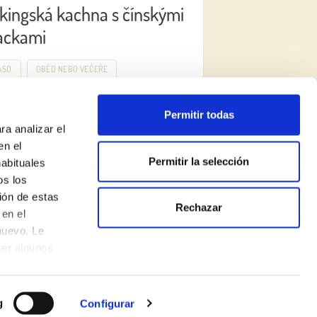
kingská kachna s čínskými
ackami
ASO
OBĚD NEBO VEČEŘE
Permitir todas
ra analizar el
en el
Permitir la selección
habituales
os los
ión de estas
Rechazar
en el
nuevo. Le
ZŘEKNUTÍ SE ODPOVĚDNOSTI
cer algunos
Politika používání souborů cookie
Made with
♥
by
Mortensen
g
Configurar