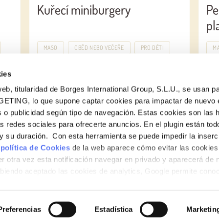
Kuřecí miniburgery
Pe
pl
MASO
OBĚD NEBO VEČEŘE
PRO DĚTI
M
ies
eb, titularidad de Borges International Group, S.L.U., se usan pa
GETING, lo que supone captar cookies para impactar de nuevo 
 o publicidad según tipo de navegación. Estas cookies son las 
as redes sociales para ofrecerte anuncios. En el plugin están tod
e y su duración. Con esta herramienta se puede impedir la inserc
 política de Cookies
de la web aparece cómo evitar las cookies 
r otra vez esta notificación navegar en privado y aparecerá de 
iendo aceptado las cookies de analytics, Google permite cono
no le identifican de ninguna forma.
Preferencias
Estadística
Marketin