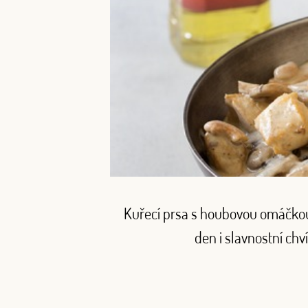
Kuřecí prsa s houbovou omáčkou 
den i slavnostní chv