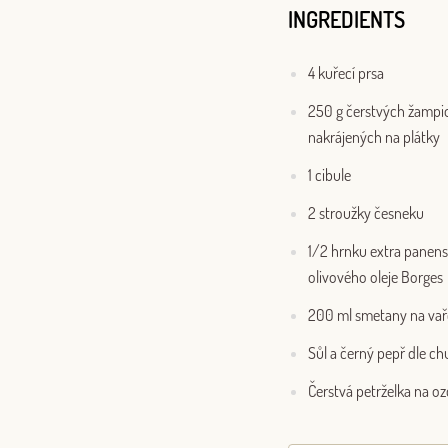
INGREDIENTS
4 kuřecí prsa
250 g čerstvých žampi
nakrájených na plátky
1 cibule
2 stroužky česneku
1/2 hrnku extra panen
olivového oleje Borges
200 ml smetany na vař
Sůl a černý pepř dle ch
Čerstvá petrželka na o