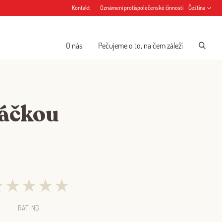
Kontakt
Oznámení protispolečenské činnosti
Čeština
O nás
Pečujeme o to, na čem záleží
máčkou
★
★
★
★
★
RATING