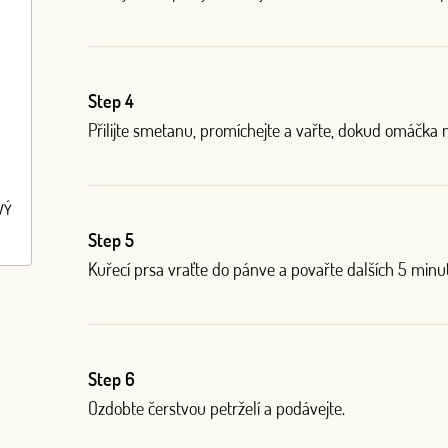
Step 4
Přilijte smetanu, promíchejte a vařte, dokud omáčka 
VÝ
Step 5
Kuřecí prsa vraťte do pánve a povařte dalších 5 minut
Step 6
Ozdobte čerstvou petrželí a podávejte.