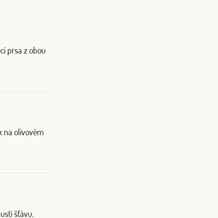
ecí prsa z obou
k na olivovém
stí šťávu.