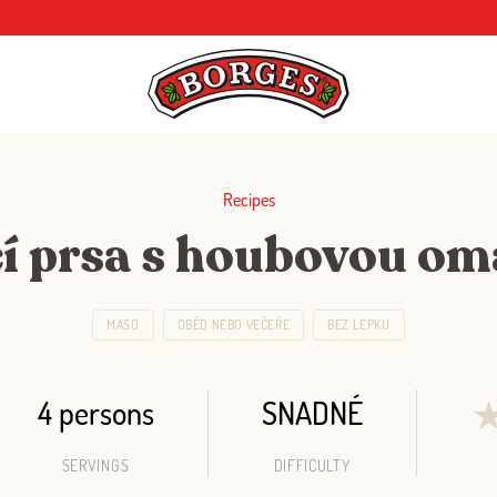
Recipes
í prsa s houbovou o
MASO
OBĚD NEBO VEČEŘE
BEZ LEPKU
4 persons
SNADNÉ
SERVINGS
DIFFICULTY