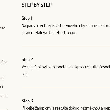
STEP BY STEP
Step 1
Na pánvi rozehřejte část olivového oleje a opečte kuř
onů,
stran dozlatova. Odložte stranou.
Log in with Google
Step 2
ského
Log in with Facebook
Ve stejné pánvi osmahněte nakrájenou cibuli a česne
oleji.
ení
OR WITH YOUR EMAIL ADDRESS
uti
zdobu
Step 3
Přidejte žampiony a restujte dokud nezměknou a nepu