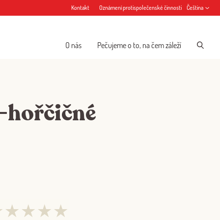
Kontakt
Oznámení protispolečenské činnosti
Čeština
O nás
Pečujeme o to, na čem záleží
-hořčičné
★
★
★
★
★