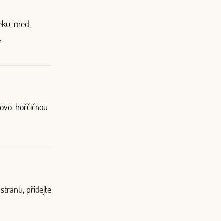
eku, med,
.
dovo-hořčičnou
stranu, přidejte