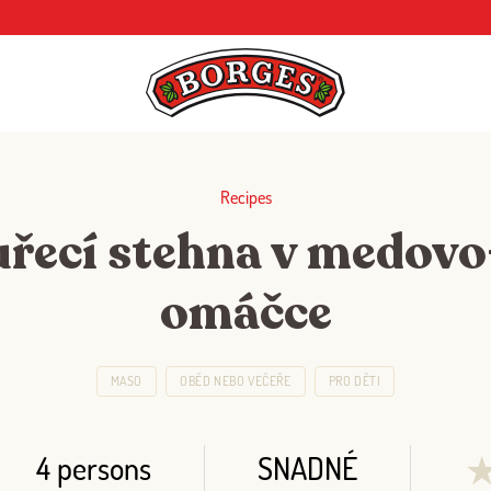
Recipes
uřecí stehna v medovo
omáčce
MASO
OBĚD NEBO VEČEŘE
PRO DĚTI
4 persons
SNADNÉ