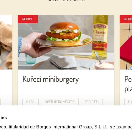
RECIPE
RECI
Kuřecí miniburgery
Pe
pl
MASO
OBĚD NEBO VEČEŘE
PRO DĚTI
M
ies
eb, titularidad de Borges International Group, S.L.U., se usan pa