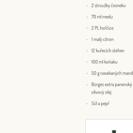
2 stroužky česneku
70 ml medu
2 PL hořčice
1 malý citron
12 kuřecích stehen
100 ml koňaku
50 g nasekaných mandl
Borges extra panenský
olivový olej
Sůl a pepř