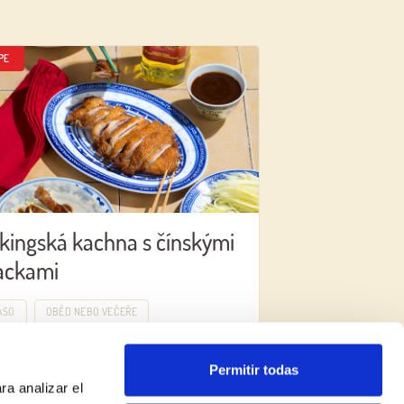
PE
kingská kachna s čínskými
ackami
ASO
OBĚD NEBO VEČEŘE
Permitir todas
ra analizar el