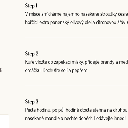
Step 1
V misce smícháme najemno nasekané stroužky česn
hořčici, extra panenský olivový olej a citronovou šťávu
Log in with Google
Log in with Facebook
Step 2
Kuře vložte do zapékací misky, přidejte brandy a me
OR WITH YOUR EMAIL ADDRESS
omáčku. Dochuťte solí a pepřem.
í
Step 3
Pečte hodinu, po půl hodině otočte stehna na druhou 
nasekané mandle a nechte dopéct. Podávejte ihned!