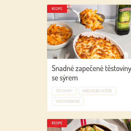
RECIPE
Snadné zapečené těstovin
se sýrem
TĚSTOVINY
OBĚD NEBO VEČEŘE
VEGETARIÁNSKÉ
RECIPE