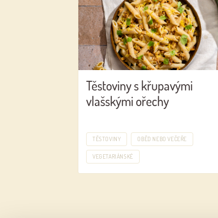
Těstoviny s křupavými
vlašskými ořechy
TĚSTOVINY
OBĚD NEBO VEČEŘE
VEGETARIÁNSKÉ