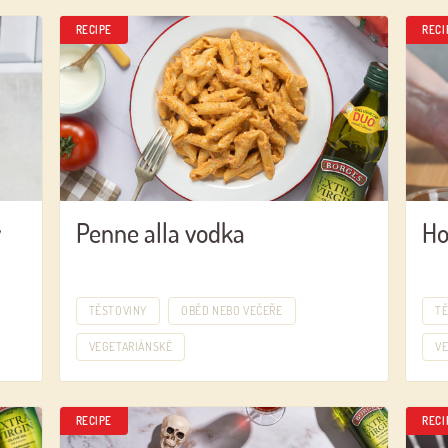
RECIPE
RECI
y
Penne alla vodka
Ho
TĚSTOVINY
OBĚD NEBO VEČEŘE
T
VEGETARIÁNSKÉ
V
Log in with Google
RECIPE
RECI
Log in with Facebook