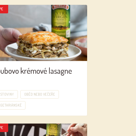
PE
ubovo krémové lasagne
ĚSTOVINY
OBĚD NEBO VEČEŘE
EGETARIÁNSKÉ
PE