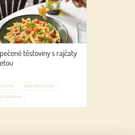
pečené těstoviny s rajčaty
fetou
ĚSTOVINY
OBĚD NEBO VEČEŘE
EGETARIÁNSKÉ