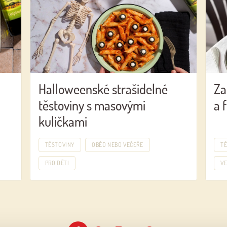
OR WITH YOUR EMAIL ADDRESS
Halloweenské strašidelné
Za
těstoviny s masovými
a 
kuličkami
TĚSTOVINY
OBĚD NEBO VEČEŘE
T
PRO DĚTI
V