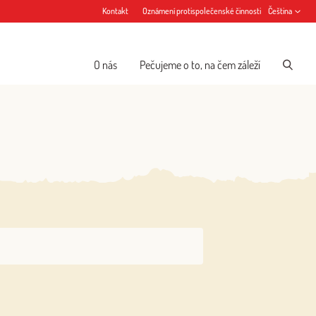
Kontakt
Oznámení protispolečenské činnosti
Čeština
O nás
Pečujeme o to, na čem záleží