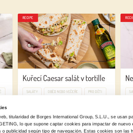
RECIPE
RECI
Kuřecí Caesar salát v tortille
Ne
É
SALÁTY
OBĚD NEBO VEČEŘE
PRO DĚTI
S
ies
eb, titularidad de Borges International Group, S.L.U., se usan pa
GETING, lo que supone captar cookies para impactar de nuevo 
 o publicidad según tipo de navegación. Estas cookies son las 