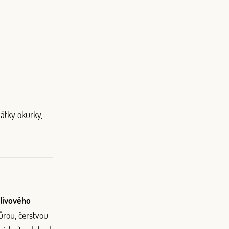
látky okurky,
livového
ůrou, čerstvou