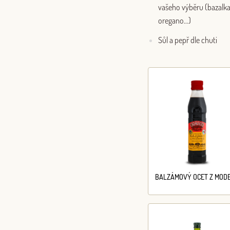
vašeho výběru (bazalka
oregano…)
Sůl a pepř dle chuti
BALZÁMOVÝ OCET Z MOD