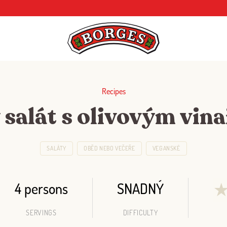
Recipes
 salát s olivovým vina
SALÁTY
OBĚD NEBO VEČEŘE
VEGANSKÉ
4 persons
SNADNÝ
SERVINGS
DIFFICULTY