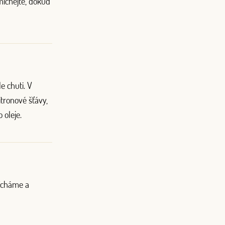
íchejte, dokud
e chuti. V
tronové šťávy,
 oleje.
ícháme a