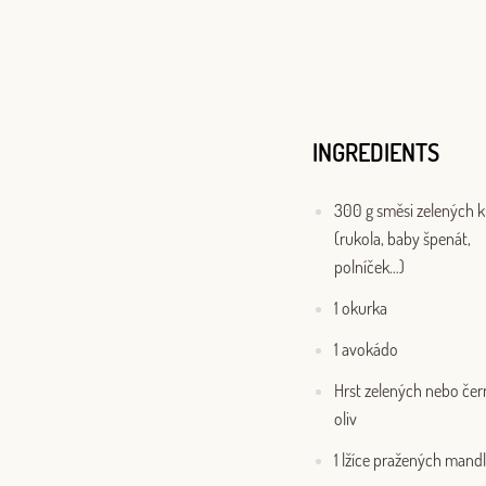
INGREDIENTS
300 g směsi zelených k
(rukola, baby špenát,
polníček…)
1 okurka
1 avokádo
Hrst zelených nebo če
oliv
1 lžíce pražených mandl