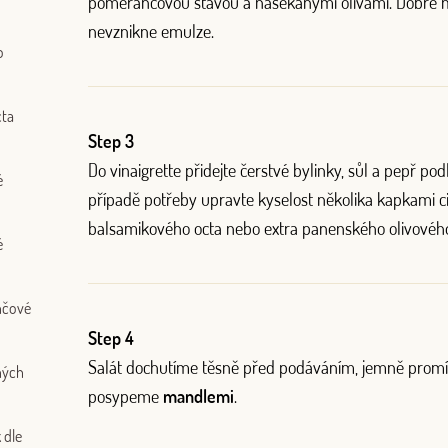
pomerančovou šťávou a nasekanými olivami. Dobře m
nevznikne emulze.
o
Log in with Google
cta
Step 3
Log in with Facebook
Do vinaigrette přidejte čerstvé bylinky, sůl a pepř podl
é
případě potřeby upravte kyselost několika kapkami ci
OR WITH YOUR EMAIL ADDRESS
balsamikového octa nebo extra panenského olivového
é
ančové
Step 4
Salát dochutíme těsně před podáváním, jemně prom
ných
posypeme
mandlemi
.
 dle