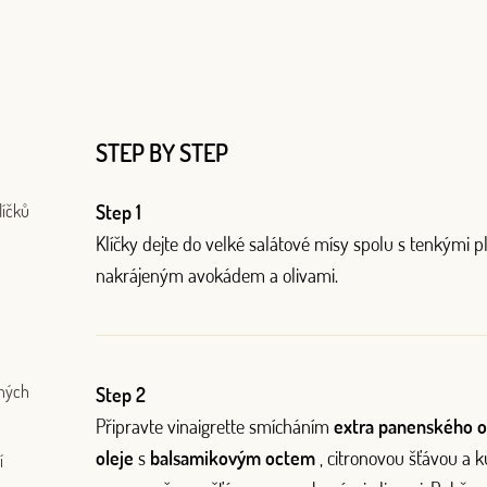
STEP BY STEP
líčků
Step 1
Klíčky dejte do velké salátové mísy spolu s tenkými p
nakrájeným avokádem a olivami.
rných
Step 2
Připravte vinaigrette smícháním
extra panenského o
oleje
s
balsamikovým octem
, citronovou šťávou a k
í