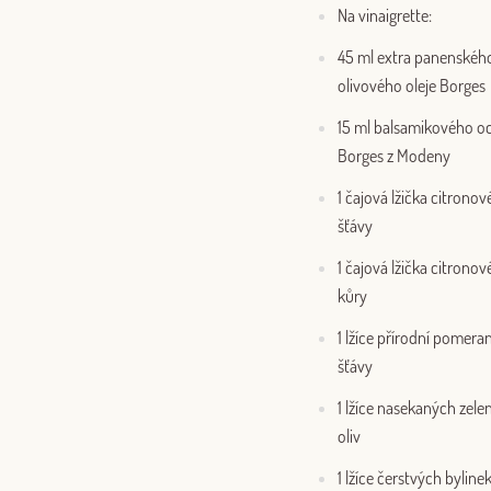
Na vinaigrette:
45 ml extra panenskéh
olivového oleje Borges
15 ml balsamikového o
Borges z Modeny
1 čajová lžička citronov
šťávy
1 čajová lžička citronov
kůry
1 lžíce přírodní pomer
šťávy
1 lžíce nasekaných zele
oliv
1 lžíce čerstvých bylinek