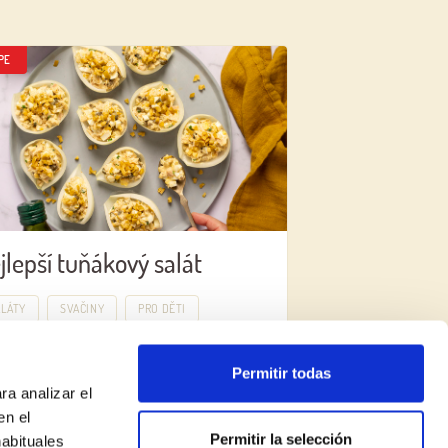
PE
jlepší tuňákový salát
ALÁTY
SVAČINY
PRO DĚTI
Permitir todas
ra analizar el
en el
Permitir la selección
habituales