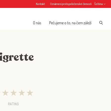
Kontakt
Oznámení protispolečenské činnosti
Čeština
O nás
Pečujeme o to, na čem záleží
igrette
★
★
★
★
★
RATING