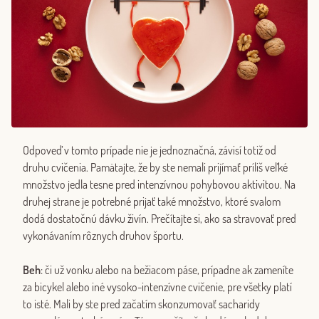
Odpoveď v tomto prípade nie je jednoznačná, závisí totiž od
druhu cvičenia. Pamätajte, že by ste nemali prijímať príliš veľké
množstvo jedla tesne pred intenzívnou pohybovou aktivitou. Na
druhej strane je potrebné prijať také množstvo, ktoré svalom
dodá dostatočnú dávku živín. Prečítajte si, ako sa stravovať pred
vykonávaním rôznych druhov športu.
Beh
: či už vonku alebo na bežiacom páse, prípadne ak zameníte
za bicykel alebo iné vysoko-intenzívne cvičenie, pre všetky platí
to isté. Mali by ste pred začatím skonzumovať sacharidy