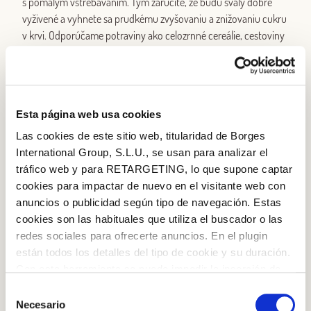
s pomalým vstrebávaním. Tým zaručíte, že budú svaly dobre
vyživené a vyhnete sa prudkému zvyšovaniu a znižovaniu cukru
v krvi. Odporúčame potraviny ako celozrnné cereálie, cestoviny
alebo celozrnnú ryžu, či obyčajný kúsok chleba pokvapkaný
extra panenským olivovým olejom.
Plávanie
: rastlinné tuky obsiahnuté v orechoch pomôžu udržať
Esta página web usa cookies
optimálnu telesnú teplotu počas plávania. Nezabudnite po
cvičení prijať bielkoviny.
Las cookies de este sitio web, titularidad de Borges
International Group, S.L.U., se usan para analizar el
Posilňovanie
: svalom sa najviac zíde poriadna dávka bielkovín.
tráfico web y para RETARGETING, lo que supone captar
Najvhodnejšie sú živočíšne (biele mäso, vajcia alebo ryby),
cookies para impactar de nuevo en el visitante web con
pretože sa najlepšie vstrebávajú a pomáhajú telu nabrať svalovú
anuncios o publicidad según tipo de navegación. Estas
hmotu.
cookies son las habituales que utiliza el buscador o las
redes sociales para ofrecerte anuncios. En el plugin
Joga alebo pilates
: ak sa chystáte na jednoduchšie cvičenia,
están todos los detalles del tipo de cookie y su duración.
postačí dodať telu iba trochu sacharidov. Dajte si napríklad
Con esta herramienta se puede impedir la inserción de
jogurt s orechmi alebo ovocie. Ak nepociťujete pred cvičením
estas cookies. En el
enlace a la política de Cookies
de
Selección
hlad a viete, že vaša energetická spotreba nebude príliš veľká,
la web aparece cómo evitar las cookies en el navegador.
Necesario
de