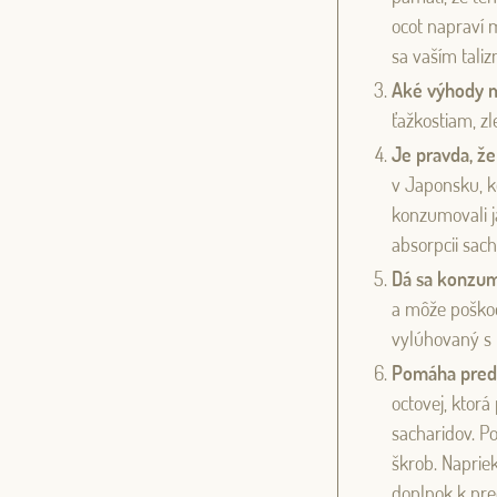
ocot napraví m
sa vaším tali
Aké výhody m
ťažkostiam, zl
Je pravda, ž
v Japonsku, kd
konzumovali j
absorpcii sach
Dá sa konzum
a môže poškod
vylúhovaný s
Pomáha pred
octovej, ktor
sacharidov. P
škrob. Naprie
doplnok k pred