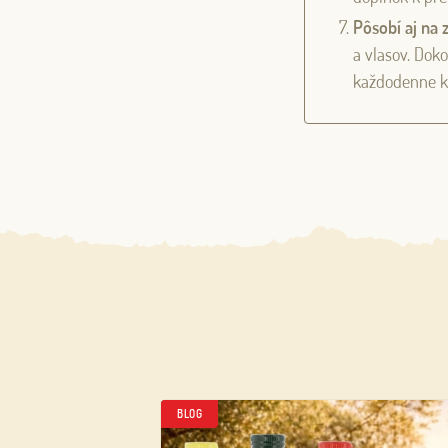
Pôsobí aj na 
a vlasov. Doko
každodenne ko
BLOG