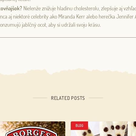
zovňajšok?
Nielenže znižuje hladinu cholesterolu, zlepšuje aj vzhľ
nca aj niektoré celebrity ako Miranda Kerr alebo herečka Jennifer 
nzumujú jablčný ocot, aby si udržali svoju krásu.
RELATED POSTS
BLOG