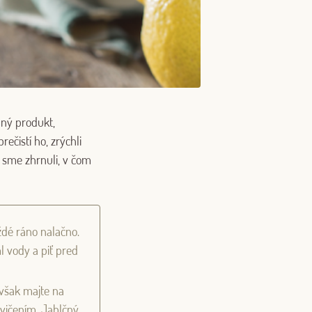
dný produkt,
čistí ho, zrýchli
 sme zhrnuli, v čom
ždé ráno nalačno.
ml vody a piť pred
však majte na
cvičením. Jablčný