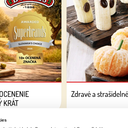
 OCENENIE
Zdravé a strašideln
Ý KRÁT
ies