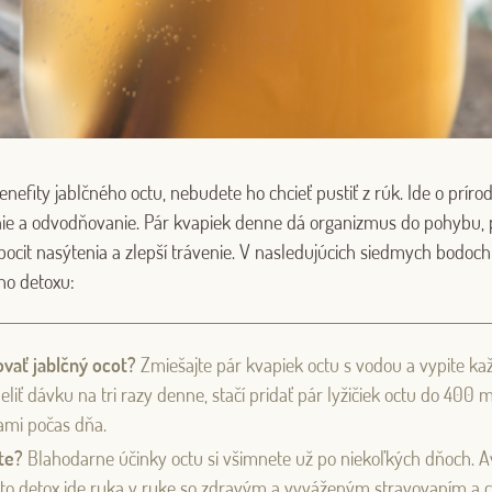
enefity jablčného octu, nebudete ho chcieť pustiť z rúk. Ide o príro
ie a odvodňovanie. Pár kvapiek denne dá organizmus do pohybu, pre
ocit nasýtenia a zlepší trávenie. V nasledujúcich siedmych bodoch
ho detoxu:
ať jablčný ocot?
Zmiešajte pár kvapiek octu s vodou a vypite ka
eliť dávku na tri razy denne, stačí pridať pár lyžičiek octu do 400 
ami počas dňa.
te?
Blahodarne účinky octu si všimnete už po niekoľkých dňoch. A
nto detox ide ruka v ruke so zdravým a vyváženým stravovaním a 