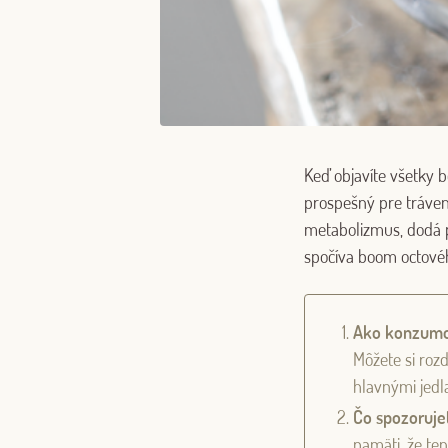
Keď objavíte všetky b
prospešný pre tráven
metabolizmus, dodá p
spočíva boom octové
Ako konzumov
Môžete si rozd
hlavnými jedl
Čo spozoruje
pamäti, že te