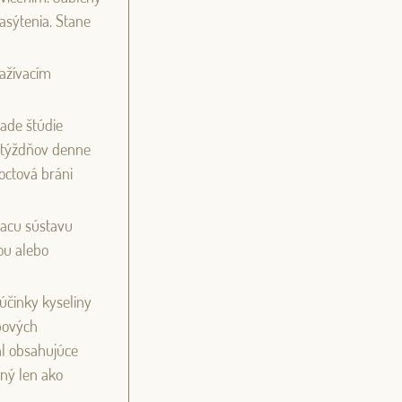
nasýtenia. Stane
ažívacím
lade štúdie
2 týždňov denne
octová bráni
viacu sústavu
ou alebo
účinky kyseliny
bových
ál obsahujúce
dný len ako