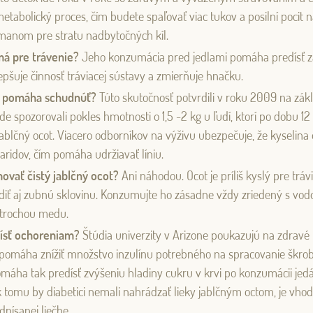
etabolický proces, čím budete spaľovať viac tukov a posilní pocit 
zmanom pre stratu nadbytočných kíl.
á pre trávenie?
Jeho konzumácia pred jedlami pomáha predísť z
epšuje činnosť tráviacej sústavy a zmierňuje hnačku.
Log in with Google
e pomáha
schudnúť?
Túto skutočnosť potvrdili v roku 2009 na zák
e spozorovali pokles hmotnosti o 1,5 -2 kg u ľudí, ktorí po dobu 1
Log in with Facebook
ablčný ocot. Viacero odborníkov na výživu ubezpečuje, že kyselina 
aridov, čím pomáha udržiavať líniu.
OR WITH YOUR EMAIL ADDRESS
ovať čistý jablčný ocot?
Ani náhodou. Ocot je príliš kyslý pre trá
iť aj zubnú sklovinu. Konzumujte ho zásadne vždy zriedený s vod
 trochou medu.
ísť ochoreniam?
Štúdia univerzity v Arizone poukazujú na zdravé 
á pomáha znížiť množstvo inzulínu potrebného na spracovanie škro
omáha tak predísť zvýšeniu hladiny cukru v krvi po konzumácii jed
k tomu by diabetici nemali nahrádzať lieky jablčným octom, je vho
písanej liečbe.