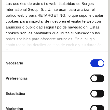
Las cookies de este sitio web, titularidad de Borges
International Group, S.L.U., se usan para analizar el
tráfico web y para RETARGETING, lo que supone captar
cookies para impactar de nuevo en el visitante web con
EXTRA PANENSKÝ OLIVOVÝ OLEJ
anuncios o publicidad según tipo de navegación. Estas
cookies son las habituales que utiliza el buscador o las
redes sociales para ofrecerte anuncios. En el plugin
están todos los detalles del tipo de cookie y su duración.
STEP BY STEP
Con esta herramienta se puede impedir la inserción de
estas cookies. En el
enlace a la política de Cookies
de
Step 1
Selección
la web aparece cómo evitar las cookies en el navegador.
Necesario
de
Rúru predhrejte na 180 ºC. Kura vyberte z chladničky
Si se desea ver otra vez esta notificación navegar en
consentimiento
a osušte s utierkou. Osoľte a potrite extra panenským
Log in with Google
privado y aparecerá de nuevo. Le informamos que aún
Preferencias
olivovým olejom.
no habiendo aceptado las cookies de analytics, Google
Log in with Facebook
permite conocer algunos hábitos de navegación que no le
identifican de ninguna forma.
Estadística
OR WITH YOUR EMAIL ADDRESS
Step 2
Marketing