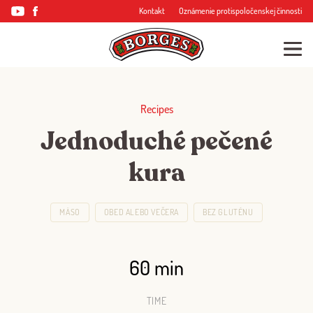
Kontakt
Oznámenie protispoločenskej činnosti
Recipes
Jednoduché pečené
kura
MÄSO
OBED ALEBO VEČERA
BEZ GLUTÉNU
60 min
TIME