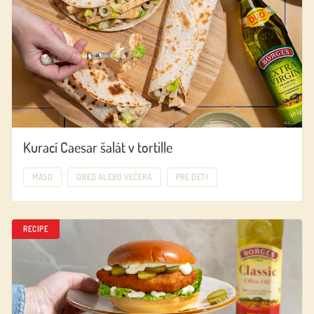
Kurací Caesar šalát v tortille
MÄSO
OBED ALEBO VEČERA
PRE DETI
RECIPE