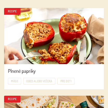
RECIPE
Plnené papriky
MÄSO
OBED ALEBO VEČERA
PRE DETI
RECIPE