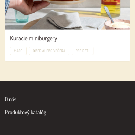
Kuracie miniburgery
MÄSO
OBED ALEBO VEČERA
PRE DETI
O nás
Produktový katalóg