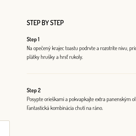
STEP BY STEP
Log in with Google
Step 1
Na opečený krajec toastu podrvte a rozotrite nivu, pri
Log in with Facebook
plátky hrušky a hrsť rukoly.
OR WITH YOUR EMAIL ADDRESS
Step 2
Posypte orieškami a pokvapkajte extra panenským ol
Fantastická kombinácia chutí na ráno.