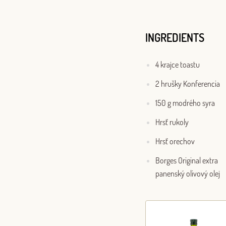
INGREDIENTS
4 krajce toastu
2 hrušky Konferencia
150 g modrého syra
Hrsť rukoly
Hrsť orechov
Borges Original extra
panenský olivový olej