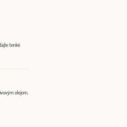
dajte tenké
ivovým olejom.