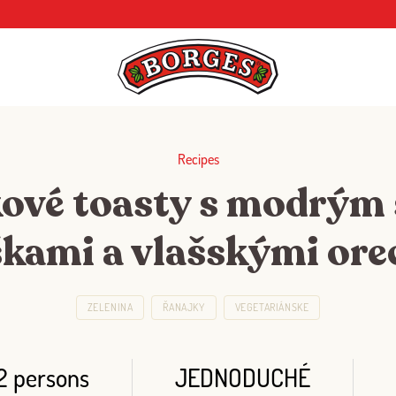
Recipes
ové toasty s modrým
kami a vlašskými or
ZELENINA
ŘANAJKY
VEGETARIÁNSKE
2 persons
JEDNODUCHÉ