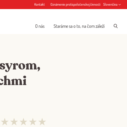
Kontakt
Oznámenie protispoločenskej činnosti
Slovenčina
O nás
Staráme sa o to, na čom záleží
 syrom,
echmi
★
★
★
★
★