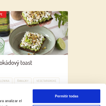
PE
okádový toast
ELENINA
ŘANAJKY
VEGETARIÁNSKE
Permitir todas
ra analizar el