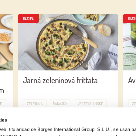
RECIPE
RECI
Jarná zeleninová frittata
Av
om
KE
ZELENINA
ŘANAJKY
VEGETARIÁNSKE
Z
ies
eb, titularidad de Borges International Group, S.L.U., se usan pa