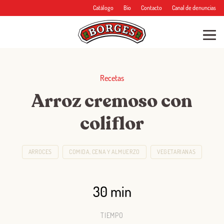
Catálogo
Bio
Contacto
Canal de denuncias
Recetas
Arroz cremoso con
coliflor
ARROCES
COMIDA, CENA Y ALMUERZO
VEGETARIANAS
30 min
TIEMPO