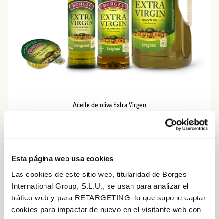
Aceite de oliva Extra Virgen
PASO A PASO
Esta página web usa cookies
Paso 1
Las cookies de este sitio web, titularidad de Borges
Dora
media
cebolla y
un
ajo en una sartén honda con
International Group, S.L.U., se usan para analizar el
un chorro de aceite de oliva virgen extra. Añade la
tráfico web y para RETARGETING, lo que supone captar
cookies para impactar de nuevo en el visitante web con
coliflor y cocínala durante unos minutos. Cúbrela con