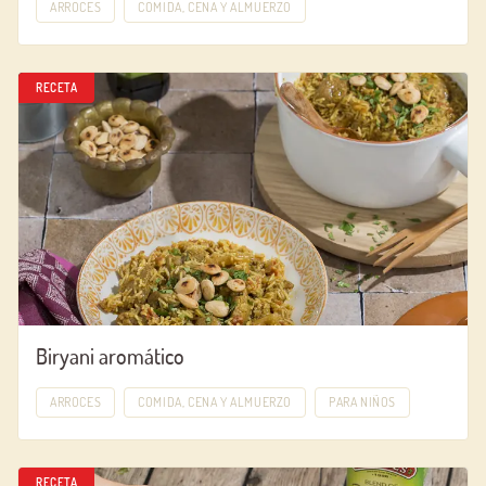
ARROCES
COMIDA, CENA Y ALMUERZO
RECETA
Biryani aromático
ARROCES
COMIDA, CENA Y ALMUERZO
PARA NIÑOS
RECETA