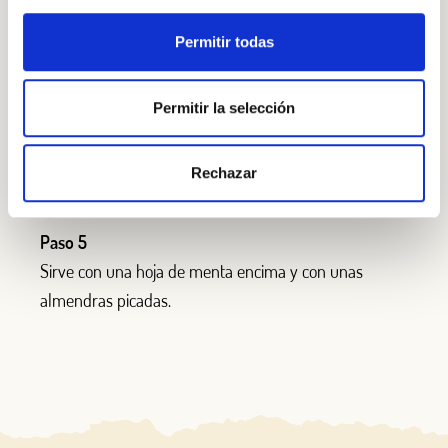
Paso 4
Permitir todas
Licua
la mezcla
hasta
obtener
una sopa cremosa.
S
i
es
necesario,
espesa la sopa
con una cucharada de
harina de maíz (
o
puede
s
retirar un poco de líquido si
Permitir la selección
te
gusta más cremosa).
Rechazar
Paso 5
S
i
rv
e
con una hoja de menta encima y con unas
almendras picadas.