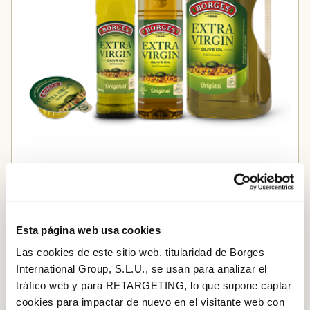
Aceite de oliva Extra Virgen
PASO A PASO
Esta página web usa cookies
Las cookies de este sitio web, titularidad de Borges
Paso 1
International Group, S.L.U., se usan para analizar el
Dora
la cebolla y el puerro
e
n una cazuela con
tráfico web y para RETARGETING, lo que supone captar
abundante aceite de oliva virgen extra. Añad
e
los
cookies para impactar de nuevo en el visitante web con