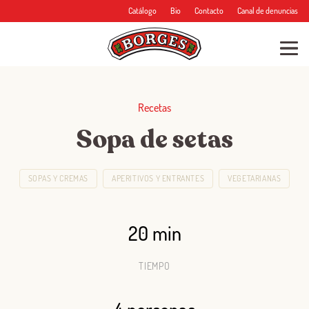
Catálogo
Bio
Contacto
Canal de denuncias
Recetas
Sopa de setas
SOPAS Y CREMAS
APERITIVOS Y ENTRANTES
VEGETARIANAS
20 min
TIEMPO