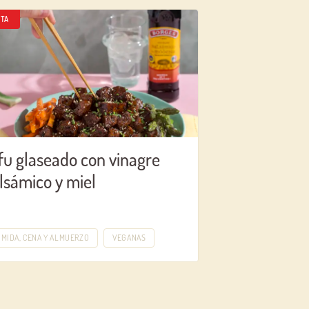
TA
fu glaseado con vinagre
lsámico y miel
MIDA, CENA Y ALMUERZO
VEGANAS