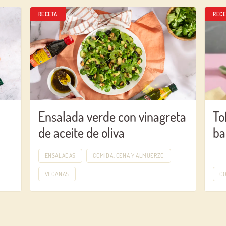
Iniciar sesión con Facebook
RECETA
RECE
OR WITH YOUR EMAIL ADDRESS
Ensalada verde con vinagreta
To
de aceite de oliva
ba
ENSALADAS
COMIDA, CENA Y ALMUERZO
VEGANAS
CO