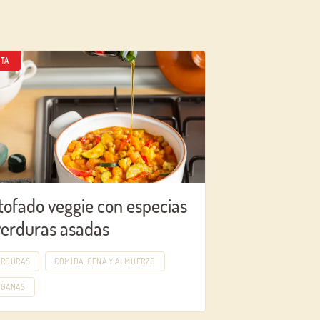
TA
tofado veggie con especias
verduras asadas
ERDURAS
COMIDA, CENA Y ALMUERZO
EGANAS