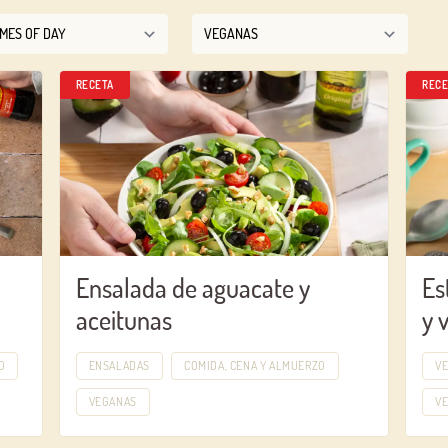
RECETA
RECE
Ensalada de aguacate y
Es
aceitunas
y 
O
ENSALADAS
COMIDA, CENA Y ALMUERZO
V
VEGANAS
V
Log in with Google