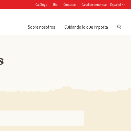
Catálogo
Bio
Contacto
Canal de denuncias
Español
Sobre nosotros
Cuidando lo que importa
s