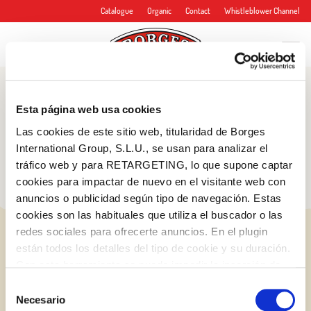
Catalogue
Organic
Contact
Whistleblower Channel
Blog
Esta página web usa cookies
Tips and more
Las cookies de este sitio web, titularidad de Borges
International Group, S.L.U., se usan para analizar el
tráfico web y para RETARGETING, lo que supone captar
cookies para impactar de nuevo en el visitante web con
anuncios o publicidad según tipo de navegación. Estas
cookies son las habituales que utiliza el buscador o las
redes sociales para ofrecerte anuncios. En el plugin
están todos los detalles del tipo de cookie y su duración.
Con esta herramienta se puede impedir la inserción de
estas cookies. En el
enlace a la política de Cookies
de
Selección
la web aparece cómo evitar las cookies en el navegador.
Necesario
de