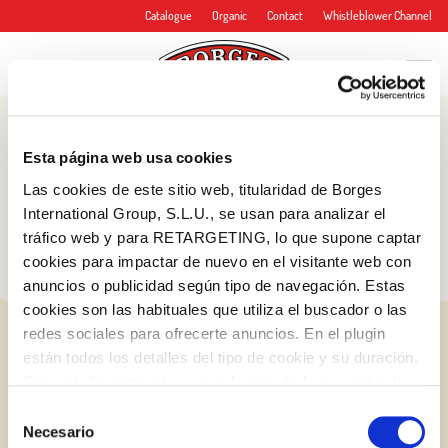
Catalogue
Organic
Contact
Whistleblower Channel
Blog
Esta página web usa cookies
Tips and more
Las cookies de este sitio web, titularidad de Borges
International Group, S.L.U., se usan para analizar el
tráfico web y para RETARGETING, lo que supone captar
cookies para impactar de nuevo en el visitante web con
anuncios o publicidad según tipo de navegación. Estas
cookies son las habituales que utiliza el buscador o las
redes sociales para ofrecerte anuncios. En el plugin
están todos los detalles del tipo de cookie y su duración.
Con esta herramienta se puede impedir la inserción de
estas cookies. En el
enlace a la política de Cookies
de
Selección
la web aparece cómo evitar las cookies en el navegador.
Necesario
de