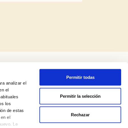
Permitir todas
ra analizar el
en el
Permitir la selección
habituales
os los
ión de estas
Rechazar
Legal Notice
en el
nuevo. Le
Privacy Policy