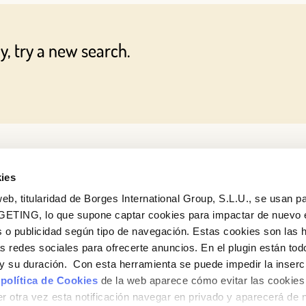
Log in with Google
y, try a new search.
Log in with Facebook
OR WITH YOUR EMAIL ADDRESS
ies
eb, titularidad de Borges International Group, S.L.U., se usan pa
GETING, lo que supone captar cookies para impactar de nuevo 
 o publicidad según tipo de navegación. Estas cookies son las 
as redes sociales para ofrecerte anuncios. En el plugin están tod
e y su duración. Con esta herramienta se puede impedir la inserc
 política de Cookies
de la web aparece cómo evitar las cookies 
r otra vez esta notificación navegar en privado y aparecerá de 