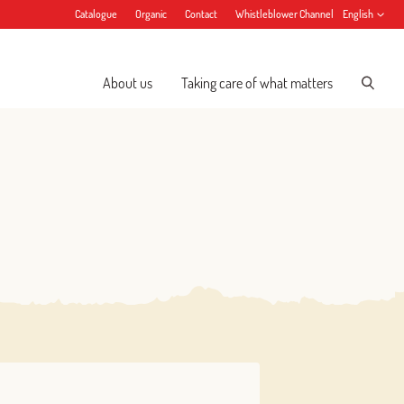
Catalogue
Organic
Contact
Whistleblower Channel
English
About us
Taking care of what matters